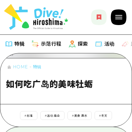
特辑
示范行程
探索
活动
HOME
特辑
特辑
如何吃广岛的美味牡蛎
列表
示范行程
推荐
列表
探索
艺术
Dive!Hiroshima官方向导
列表
#
标准
#
活动·庙会
#
美食·酒水
#
冬天
活动·庙会
活动
广岛随意旅行
广岛市内
美食·酒水