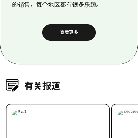
例如广岛，大竹，廿日市，吴和江田岛，
首届 “宫岛牡蛎节” 在县内开始。除了经典
的yakigaki之外，每个节日提供的菜单也
有所不同，例如炖牡蛎，银行锅和蒸牡
蛎，因此有坚强的人在梯子上享受各种节
日！除此之外，还有当地特色菜和舞台活动
的销售，每个地区都有很多乐趣。
查看更多