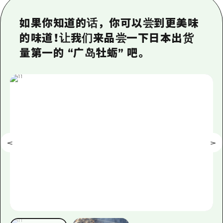
应时信息
广岛市内
安艺
骑自行车
如果你知道的话，你可以尝到更美味
安艺
答對了
有用的信息
购物
的味道！让我们来品尝一下日本出货
答对了
量第一的 “广岛牡蛎” 吧。
美北
运动
列表
HOME
美北
艺北
夜晚生活
访问访问
艺北
宫岛周边
世界遗产
次要流量摘要
新闻
宫岛周边
东山口
学习·体验
设施拥堵
东山口
爱媛
标准
超值的游览门票
短途旅行
岛根
历史·文化
行李寄存和运送服务
半天
治愈
广岛表情周游券
一日游
自然
广岛免费无线上网
1晚2天
面向外国游客的街角旅游信息中心