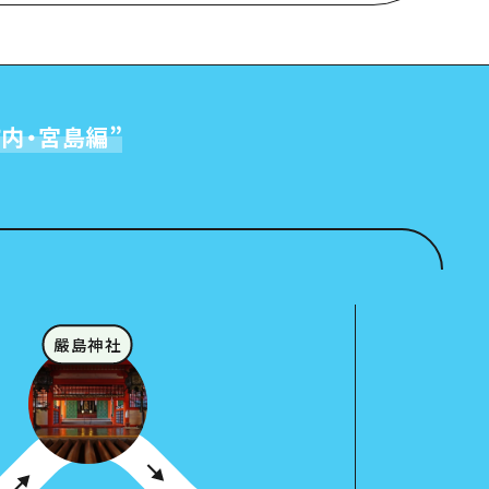
内・宮島編
”
嚴島神社