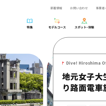
新着情報
お問い合わせ
事業者
一覧
サイクリング
広島おもてなしパス
スポット・体験一覧
学び・体験
広島市周辺
弾丸
広島市周辺
ガイドブック
shima 公式ガイド
ショッピング
HIROSHIMA FREE Wi-Fi
定番
安芸
日帰り
安芸
広島県の魅力を動
特集
モデルコース
スポット・体験
ラベル
スポーツ
観光案内所
歴史・文化
備後
半日
備後
よくあるご質問
特集
モデルコース
スポット・体験
日常
ナイトライフ
広島県を訪れる外国人旅行者向け情報一覧
癒し
備北
1泊2日
備北
メディア掲載情報
世界遺産
ボランティアガイド
自然
芸北
2泊3日
芸北
フォトダウンロー
覧
モデルコース一覧
お役立ち情報一覧
サイクリング
スポット・体験一覧
学び・体験
広島市周辺
広島おもてなしパス
弾丸
広
ユニバーサルツーリズム
宮島周辺
宮島周辺
関連リンク
め
Dive! Hiroshima 公式ガイド
アクセス
ショッピング
定番
安芸
HIROSHIMA FREE Wi-Fi
日帰
安
山口県東部
山口県東部
Dive! Hiroshima Of
広島もしもトラベル
二次交通まとめ
スポーツ
歴史・文化
備後
観光案内所
半日
備
愛媛県
地元女子大
ト・祭り
あたらしい非日常
施設の混雑状況のお知らせ
ナイトライフ
癒し
備北
広島県を訪れる外国人旅行
1泊
備
島根県
・酒
お得な周遊チケット
世界遺産
自然
芸北
ボランティアガイド
2泊
芸
り路面電車
手荷物預かり・配送サービス
宮島周辺
ユニバーサルツーリズム
宮
山口県東部
山
愛