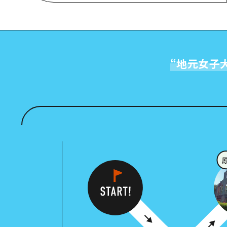
“
地元女子