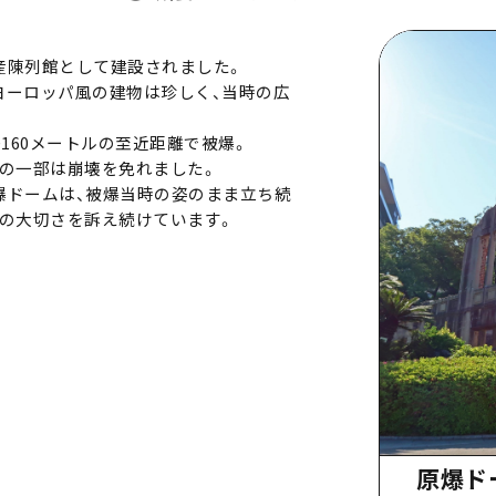
物産陳列館として建設されました。
ヨーロッパ風の建物は珍しく、当時の広
ずか160メートルの至近距離で被爆。
の一部は崩壊を免れました。
た原爆ドームは、被爆当時の姿のまま立ち続
の大切さを訴え続けています。
原爆ド