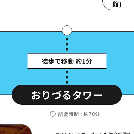
館)
Google Ma
徒歩で移動
約1分
スポ
おりづるタワー
所要時間
:
約70分