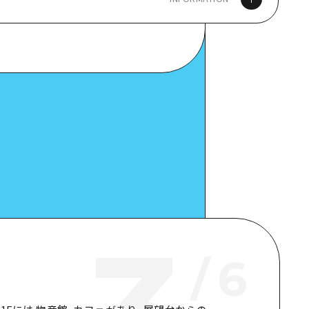
ps
ット詳細
/
6