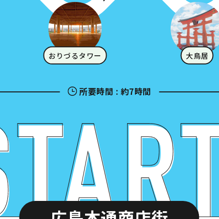
おりづるタワー
大鳥居
所要時間
:
約7時間
広島本通商店街