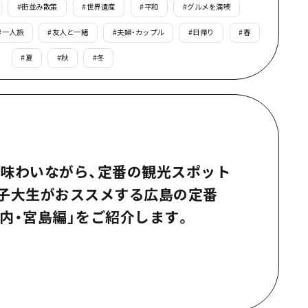
#
街並み散策
#
世界遺産
#
平和
#
グルメを満喫
根県
#
一人旅
#
友人と一緒
#
夫婦・カップル
#
日帰り
#
春
#
夏
#
秋
#
冬
味わいながら、定番の観光スポット
女子大生がおススメする広島の定番
内・宮島編」をご紹介します。