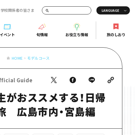
・学校関係者の皆さま
画でご紹介！
イベント
旬情報
お役立ち情報
旅のしおり
イベント
旬情報
お役立ち情報
旅のしおり
ド
HOME
モデルコース
島市周辺
ガイドブック
り
芸
広島県の魅力を動画でご紹介！
ficial Guide
後
よくあるご質問
生がおススメする！日帰
者向け情報一覧
2日
北
メディア掲載情報
3日
北
フォトダウンロード
旅 広島市内・宮島編
島周辺
関連リンク
口県東部
媛県