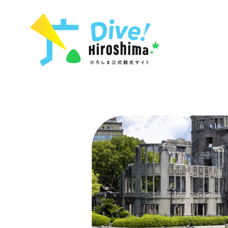
お役立ち情報一覧
特集一覧
モデルコース
アクセス
おすすめ
Dive! Hiro
二次交通まとめ
アート
広島もしもト
施設の混雑状況のお知らせ
イベント・祭り
あたらしい非
お得な周遊チケット
グルメ・酒
特集一
手荷物預かり・配送サービス
おすす
アート
イベン
グルメ