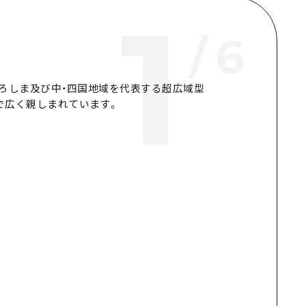
1
/
6
ろしま及び中・四国地域を代表する超広域型
で広く親しまれています。