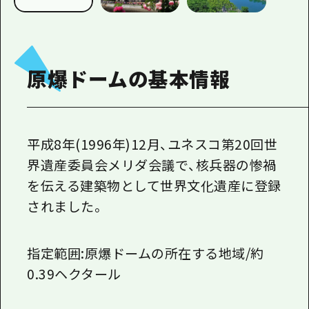
1泊2日
広島県を訪れる外国人旅行者向け情報一
2泊3日
ボランティアガイド
原爆ドームの基本情報
ユニバーサルツーリズム
ガイドブック
広島県の魅力を動画でご紹介！
平成8年(1996年)12月、ユネスコ第20回世
よくあるご質問
界遺産委員会メリダ会議で、核兵器の惨禍
を伝える建築物として世界文化遺産に登録
メディア掲載情報
されました。
フォトダウンロード
関連リンク
指定範囲:原爆ドームの所在する地域/約
0.39ヘクタール