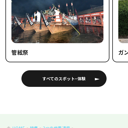
管絃祭
ガ
すべてのスポット・体験
HOME
特集
2つの世界遺産