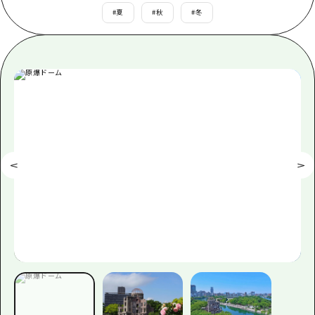
あたらしい非日常
旬情報
#
夏
#
秋
#
冬
安芸
サイクリング
広島市周辺
お役立ち情報
備後
ショッピング
安芸
備北
スポーツ
お役立ち情報一覧
HOME
備後
芸北
ナイトライフ
アクセス
備北
宮島周辺
世界遺産
二次交通まとめ
新着情報
芸北
山口県東部
学び・体験
施設の混雑状況のお知らせ
宮島周辺
お問い合わせ
愛媛県
定番
お得な周遊チケット
山口県東部
事業者・学校関係者の皆さま
島根県
歴史・文化
手荷物預かり・配送サービス
弾丸
癒し
広島おもてなしパス
日帰り
自然
HIROSHIMA FREE Wi-Fi
半日
観光案内所