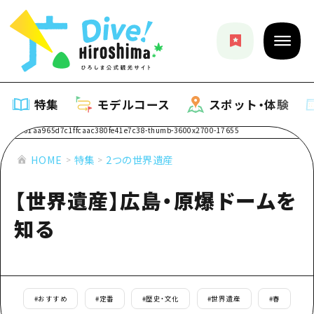
特集
モデルコース
スポット・体験
特集
HOME
特集
2つの世界遺産
【世界遺産】広島・原爆ドームを
特集一覧
モデルコース
知る
おすすめ
モデルコース一覧
スポット・体験
アート
Dive! Hiroshima 公式ガイド
スポット・体験一覧
イベント・祭り
イベント
広島もしもトラベル
#
おすすめ
#
定番
#
歴史・文化
#
世界遺産
#
春
広島市周辺
グルメ・酒