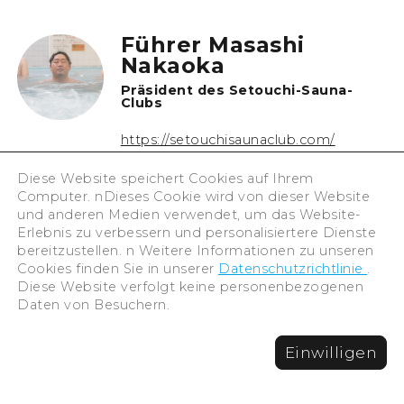
Führer Masashi
Nakaoka
Präsident des Setouchi-Sauna-
Clubs
https://setouchisaunaclub.com/
Diese Website speichert Cookies auf Ihrem
Computer. nDieses Cookie wird von dieser Website
Direktor eines Juweliergeschäfts und
und anderen Medien verwendet, um das Website-
Einzelunternehmer. Neben seinem
Erlebnis zu verbessern und personalisiertere Dienste
Hauptgeschäft ist er Leiter des
bereitzustellen. n Weitere Informationen zu unseren
„Setouchi Sauna Club“, in dem sich
Cookies finden Sie in unserer
Datenschutzrichtlinie
.
Saunaliebhaber treffen. Er hat auch
Diese Website verfolgt keine personenbezogenen
Daten von Besuchern.
einen Blog und verkauft Waren unter
dem Namen „Saunya“.
Einwilligen