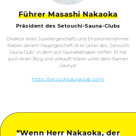
Führer Masashi Nakaoka
Präsident des Setouchi-Sauna-Clubs
Direktor eines Juweliergeschäfts und Einzelunternehmer.
Neben seinem Hauptgeschäft ist er Leiter des „Setouchi
Sauna Club“, in dem sich Saunaliebhaber treffen. Er hat
auch einen Blog und verkauft Waren unter dem Namen
„Saunya“.
https://setouchisaunaclub.com/
“
Wenn Herr Nakaoka, der