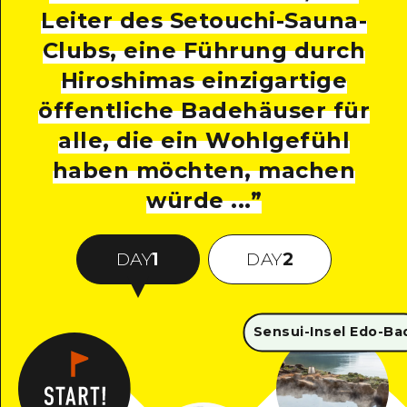
Leiter des Setouchi-Sauna-
Clubs, eine Führung durch
Hiroshimas einzigartige
öffentliche Badehäuser für
alle, die ein Wohlgefühl
haben möchten, machen
würde ...
”
DAY
1
DAY
2
Sensui-Insel Edo-Ba