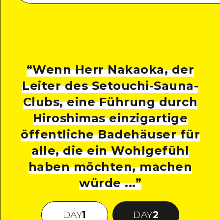
“
Wenn Herr Nakaoka, der
Leiter des Setouchi-Sauna-
Clubs, eine Führung durch
Hiroshimas einzigartige
öffentliche Badehäuser für
alle, die ein Wohlgefühl
haben möchten, machen
würde ...
”
DAY
1
DAY
2