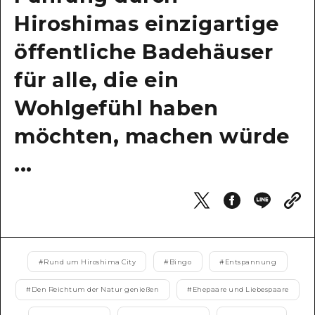
Hiroshimas einzigartige
Ein freiwilliger Führer
öffentliche Badehäuser
Videos von Hiroshima
für alle, die ein
FAQs
Wohlgefühl haben
Foto-Download
möchten, machen würde
Transportinformationen bei Kata
...
#
Rund um Hiroshima City
#
Bingo
#
Entspannung
#
Den Reichtum der Natur genießen
#
Ehepaare und Liebespaare