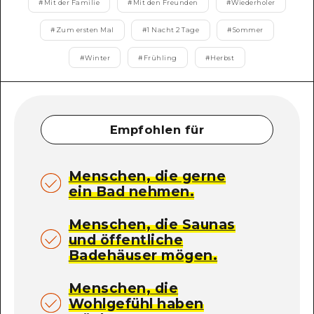
#
Mit der Familie
#
Mit den Freunden
#
Wiederholer
#
Zum ersten Mal
#
1 Nacht 2 Tage
#
Sommer
#
Winter
#
Frühling
#
Herbst
Empfohlen für
Menschen, die gerne
ein Bad nehmen.
Menschen, die Saunas
und öffentliche
Badehäuser mögen.
Menschen, die
Wohlgefühl haben