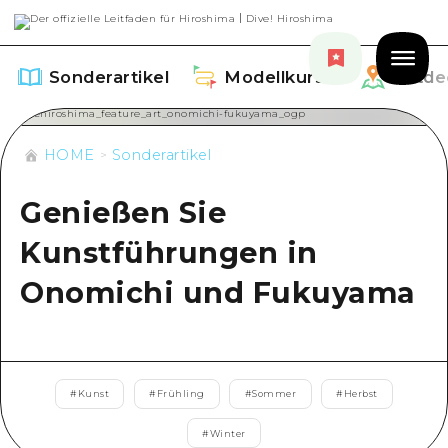
Sonderartikel
Modellkurse
Entde
HOME
Sonderartikel
Genießen Sie
Sonderartikel
Kunstführungen in
Aufführen
Onomichi und Fukuyama
Modellkurse
Empfehlung
Aufführen
Entdecken
Kunst
Dive! Hiroshima Offizieller Führer
Aufführen
#
Kunst
#
Frühling
#
Sommer
#
Herbst
Veranstaltungen / Feste
Veranstaltungen
Hiroshima Fantasiereise
Rund um Hiroshima City
#
Winter
Essen / Trinken