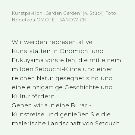
Ein freiwilliger Führer
Kunstpavillon „Garden Garden“ (4. Stück) Foto:
Nobutada OMOTE | SANDWICH
Videos von Hiroshima
FAQs
Wir werden repräsentative
Foto-Download
Kunststätten in Onomichi und
Transportinformationen bei Kata
Fukuyama vorstellen, die mit einem
milden Setouchi-Klima und einer
reichen Natur gesegnet sind und
eine einzigartige Geschichte und
Kultur fördern.
Gehen wir auf eine Burari-
Kunstreise und genießen Sie die
malerische Landschaft von Setouchi.