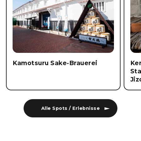
Kamotsuru Sake-Brauerei
Ke
St
Jiz
Alle Spots / Erlebnisse