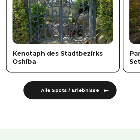
Kenotaph des Stadtbezirks
Pa
Oshiba
Se
Alle Spots / Erlebnisse