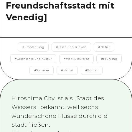
Freundschaftsstadt mit
Ein freiwilliger Führer
Venedig]
Videos von Hiroshima
FAQs
Foto-Download
#
Empfehlung
#
Essen und Trinken
#
Natur
Transportinformationen bei Kata
#
Geschichte und Kultur
#
Weltkulturerbe
#
Frühling
#
Sommer
#
Herbst
#
Winter
Hiroshima City ist als „Stadt des
Wassers“ bekannt, weil sechs
wunderschöne Flüsse durch die
Stadt fließen.