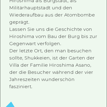
Hiroshima als Burgstadt, als
Ein freiwilliger Führer
Militärhauptstadt und den
Wiederaufbau aus der Atombombe
Videos von Hiroshima
geprägt.
FAQs
Lassen Sie uns die Geschichte von
Hiroshima vom Bau der Burg bis zur
Foto-Download
Gegenwart verfolgen.
Transportinformationen bei Kata
Der letzte Ort, den man besuchen
sollte, Shukkeien, ist der Garten der
Villa der Familie Hiroshima Asano,
der die Besucher während der vier
Jahreszeiten wunderschön
fasziniert.