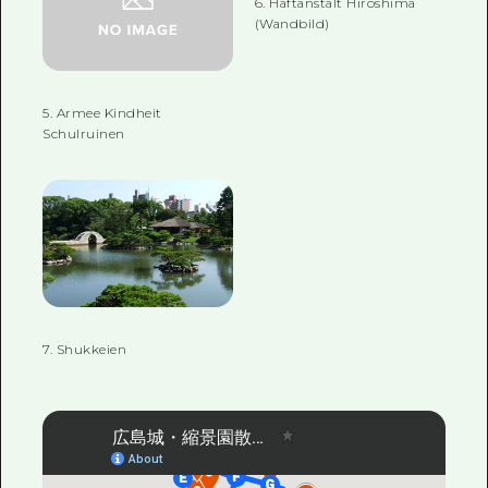
6. Haftanstalt Hiroshima
(Wandbild)
5. Armee Kindheit
Schulruinen
7. Shukkeien