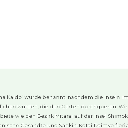
ima Kaido“ wurde benannt, nachdem die Inseln 
rglichen wurden, die den Garten durchqueren. W
ete wie den Bezirk Mitarai auf der Insel Shimok
eanische Gesandte und Sankin-Kotai Daimyo florie