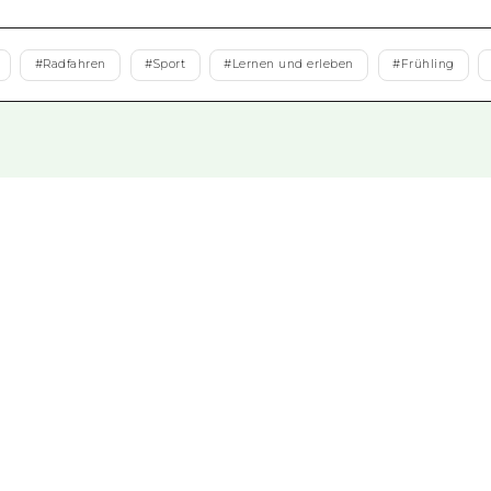
Östliches Yamaguchi
Ehime
#
Radfahren
#
Sport
#
Lernen und erleben
#
Frühling
Shimane