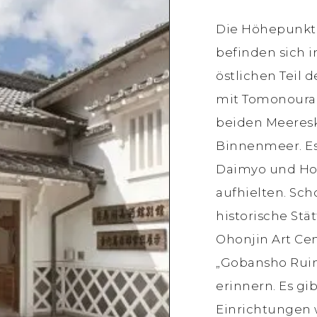
Die Höhepunkt
befinden sich 
östlichen Teil 
mit Tomonoura 
beiden Meeresk
Binnenmeer. Es 
Daimyo und Hof
aufhielten. Sch
historische Stä
Ohonjin Art Cen
„Gobansho Ruins
erinnern. Es gi
Einrichtungen 