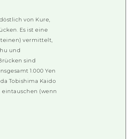
döstlich von Kure,
cken. Es ist eine
teinen) vermittelt,
shu und
 Brücken sind
 insgesamt 1.000 Yen
ada Tobishima Kaido
e eintauschen (wenn