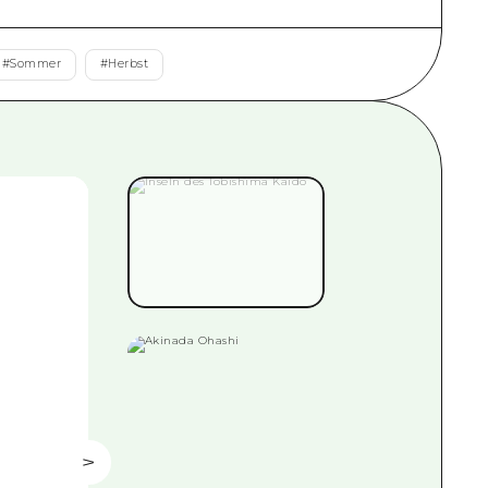
#
Sommer
#
Herbst