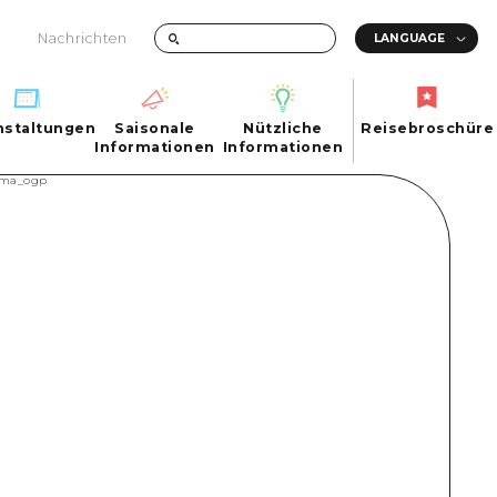
Nachrichten
nstaltungen
Saisonale
Nützliche
Reisebroschüre
hen
nstaltungen
Informationen
Informationen
Reisebroschüre
Saisonale
Nützliche
Informationen
Informationen
ma City
FAQs
ty
Foto-Download
Transportinformationen bei Katastrophen
ma
uchi