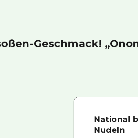
asoßen-Geschmack! „Ono
National 
Nudeln