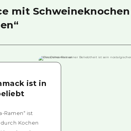
uce mit Schweineknochen
en“
mack ist in
eliebt
a-Ramen“ ist
e durch Kochen