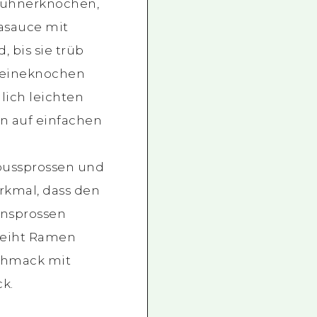
Hühnerknochen,
asauce mit
, bis sie trüb
weineknochen
mlich leichten
n auf einfachen
bussprossen und
rkmal, dass den
nsprossen
rleiht Ramen
chmack mit
k.