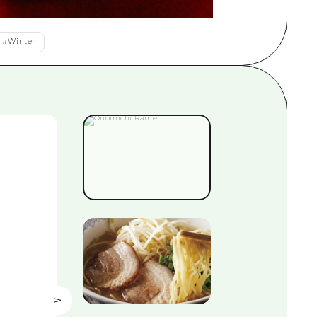
#
Winter