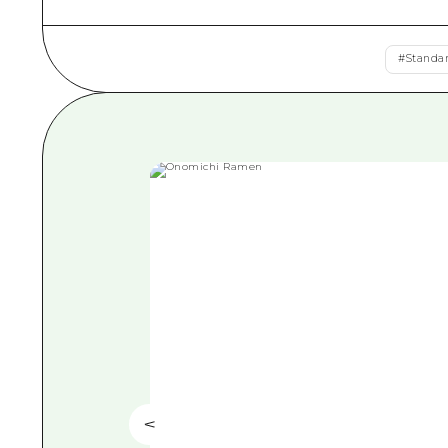
#
Standa