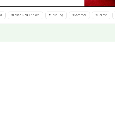
Östliches Yamaguchi
Ehime
rd
#
Essen und Trinken
#
Frühling
#
Sommer
#
Herbst
Shimane