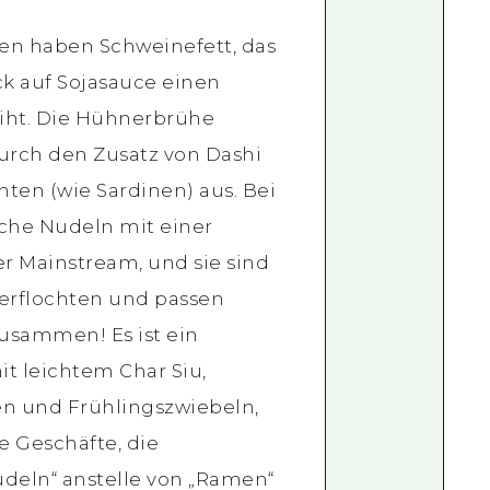
n haben Schweinefett, das
 auf Sojasauce einen
iht. Die Hühnerbrühe
durch den Zusatz von Dashi
ten (wie Sardinen) aus. Bei
ache Nudeln mit einer
er Mainstream, und sie sind
verflochten und passen
usammen! Es ist ein
mit leichtem Char Siu,
n und Frühlingszwiebeln,
le Geschäfte, die
udeln“ anstelle von „Ramen“