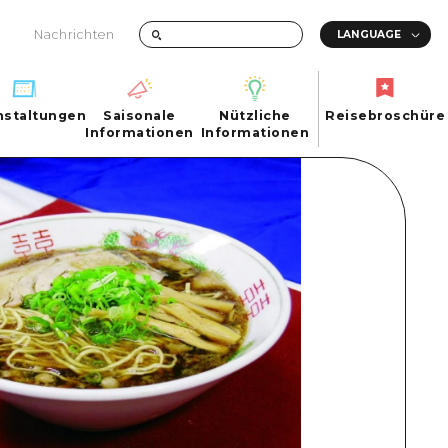
Nachrichten
nstaltungen
Saisonale
Nützliche
Reisebroschüre
hen
nstaltungen
Informationen
Informationen
Reisebroschüre
Saisonale
Nützliche
Informationen
Informationen
ma City
FAQs
ty
Foto-Download
Transportinformationen bei Katastrophen
ma
uchi