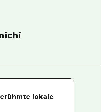
michi
berühmte lokale