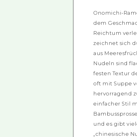
Onomichi-Rame
dem Geschmack
Reichtum verle
zeichnet sich 
aus Meeresfrüch
Nudeln sind fl
festen Textur d
oft mit Suppe 
hervorragend z
einfacher Stil 
Bambussprosse
und es gibt vie
„chinesische N