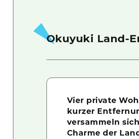
Okuyuki Land-E
Vier private Wo
kurzer Entfernu
versammeln sich
Charme der Land