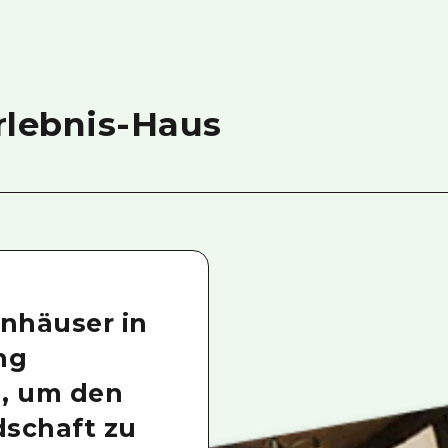
rlebnis-Haus
hnhäuser in
ng
, um den
schaft zu