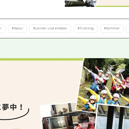
Östliches Yamaguchi
Ehime
Shimane
r
#
Natur
#
Lernen und erleben
#
Frühling
#
Sommer