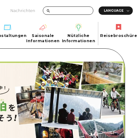
Nachrichten
nstaltungen
Saisonale
Nützliche
Reisebroschüre
hen
nstaltungen
Informationen
Informationen
Reisebroschüre
Saisonale
Nützliche
Informationen
Informationen
ma City
FAQs
ty
Foto-Download
Transportinformationen bei Katastrophen
ma
uchi