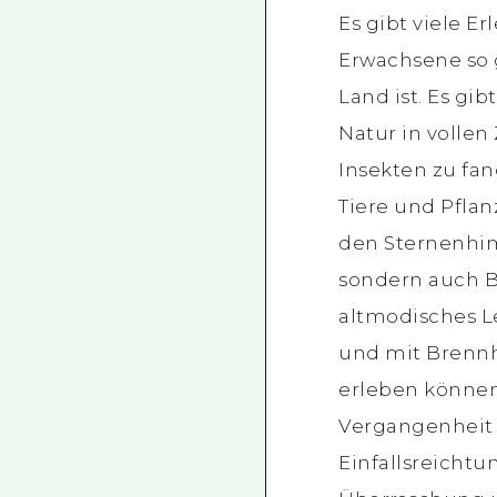
Es gibt viele Er
Erwachsene so 
Land ist. Es gib
Natur in vollen
Insekten zu fan
Tiere und Pfla
den Sternenhi
sondern auch B
altmodisches 
und mit Brennh
erleben können!
Vergangenheit 
Einfallsreicht