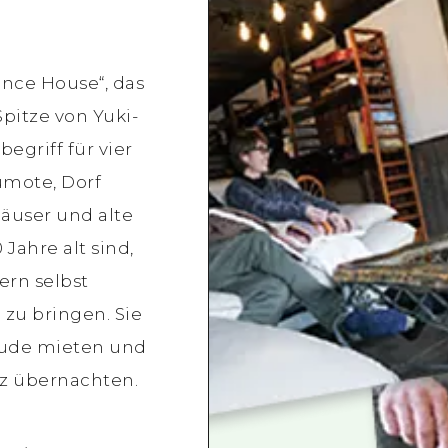
nce House“, das
Spitze von Yuki-
begriff für vier
umote, Dorf
äuser und alte
 Jahre alt sind,
rn selbst
 zu bringen. Sie
ude mieten und
nz übernachten.