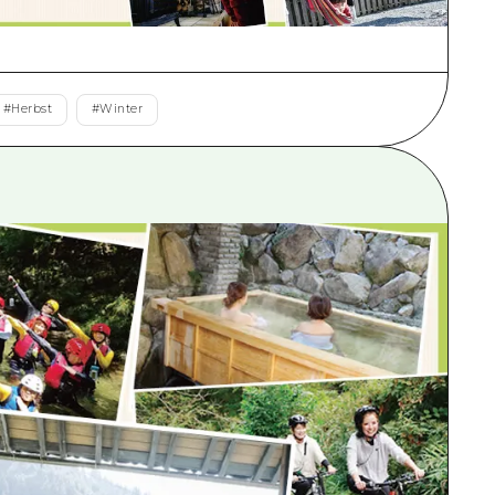
#
Herbst
#
Winter