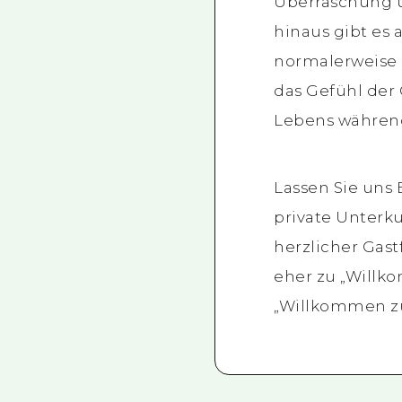
Überraschung u
hinaus gibt es 
normalerweise n
das Gefühl der
Lebens während
Lassen Sie uns
private Unterk
herzlicher Gas
eher zu „Willk
„Willkommen zu