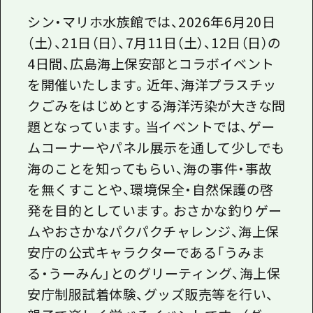
シン・マリホ水族館では、
2026
年
6
月
20
日
（土）、
21
日（日）、
7
月
11
日（土）、
12
日（日）の
4
日間、広島海上保安部とコラボイベント
を開催いたします。近年、海洋プラスチッ
クごみをはじめとする海洋汚染が大きな問
題となっています。当イベントでは、ゲー
ムコーナーやパネル展示を通して少しでも
海のことを知ってもらい、海の事件・事故
を無くすことや、環境保全・自然保護の啓
発を目的としています。おさかな釣りゲー
ムやおさかなパクパクチャレンジ、海上保
安庁の公式キャラクターである「うみま
る・うーみん」とのグリーティング、海上保
安庁制服試着体験、グッズ販売等を行い、