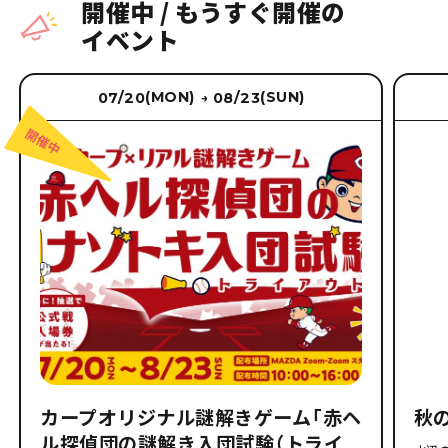
開催中
/
もうすぐ開催の
イベント
(MON)
(SUN)
07/20
08/23
→
カープオリジナル謎解きゲーム「赤ヘ
秋
ル探偵団の謎解き入団試験（トライ