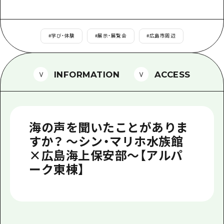
1泊2日
広島県を訪れる外国人旅行者向け情報一
2泊3日
ボランティアガイド
#
学び・体験
#
展示・展覧会
#
広島市周辺
ユニバーサルツーリズム
INFORMATION
ACCESS
ガイドブック
広島県の魅力を動画でご紹介！
よくあるご質問
海の声を聞いたことがありま
メディア掲載情報
すか？ ～シン・マリホ水族館
×広島海上保安部～【アルパ
フォトダウンロード
ーク東棟】
関連リンク