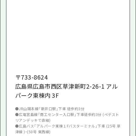
〒
733-8624
広島県広島市西区草津新町2-26-1 アル
パーク東棟内 3F
●JR山陽本線「新井口駅」下車 徒歩約3分
●広電宮島線「商工センター入口駅」下車徒歩約3分 (ペデスト
リアンデッキで直結)
●広島バス「アルパーク東棟１Fバスターミナル」下車 (25号 草
津線 )・(50号 東西線)