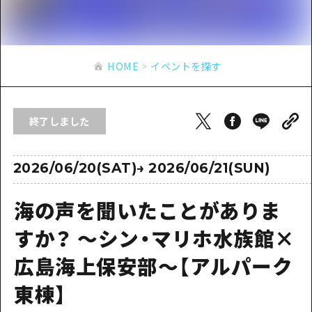
あたらしい非日常
旬情報
安芸
サイクリング
広島市周辺
お役立ち情報
備後
ショッピング
安芸
HOME
イベントを探す
備北
スポーツ
お役立ち情報一覧
HOME
備後
芸北
ナイトライフ
アクセス
備北
終了しました
宮島周辺
世界遺産
二次交通まとめ
新着情報
芸北
山口県東部
学び・体験
施設の混雑状況のお知らせ
2026/06/20(SAT)
→
2026/06/21(SUN)
宮島周辺
お問い合わせ
愛媛県
定番
お得な周遊チケット
山口県東部
海の声を聞いたことがありま
事業者・学校関係者の皆さま
島根県
歴史・文化
手荷物預かり・配送サービス
弾丸
すか？ ～シン・マリホ水族館×
癒し
広島おもてなしパス
日帰り
広島海上保安部～【アルパーク
自然
HIROSHIMA FREE Wi-Fi
半日
東棟】
観光案内所