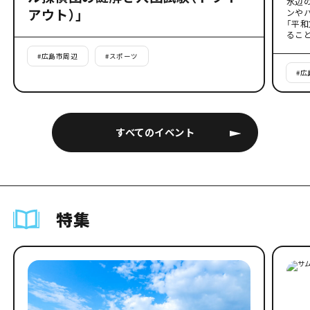
水辺
アウト）」
ンや
「平
るこ
#
広島市周辺
#
スポーツ
#
広
すべてのイベント
特集