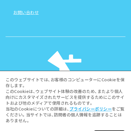
お問い合わせ
このウェブサイトでは、お客様のコンピューターにCookieを保
存します。
このCookieは、ウェブサイト体験の改善のため、またより個人
向けにカスタマイズされたサービスを提供するためにこのサイ
©Hiroshima Tourism Association /
トおよび他のメディアで使用されるものです。
Hiroshima Prefecture / Hiroshima City .
当社のCookieについての詳細は、
プライバシーポリシー
をご覧
All rights reserved
ください。当サイトでは、訪問者の個人情報を追跡することは
ありません。