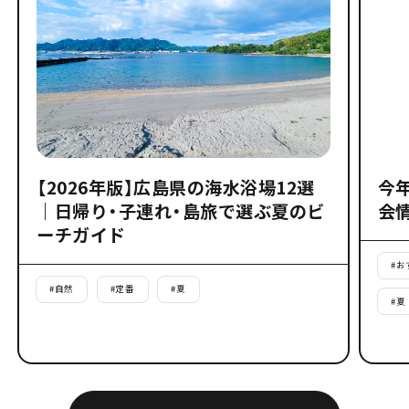
【2026年版】広島県の海水浴場12選
今
｜日帰り・子連れ・島旅で選ぶ夏のビ
会
ーチガイド
#
お
#
自然
#
定番
#
夏
#
夏