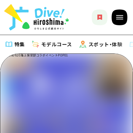
特集
モデルコース
スポット・体験
特集
特集一覧
モデルコース
おすすめ
モデルコース一覧
スポット・体験
アート
Dive! Hiroshima 公式ガイド
スポット・体験一覧
イベント・祭り
イベント
広島もしもトラベル
広島市周辺
グルメ・酒