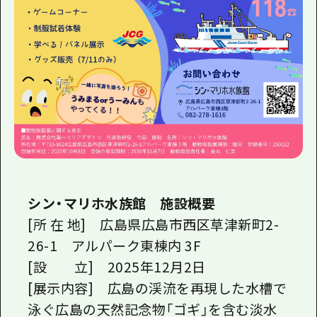
シン・マリホ水族館 施設概要
[所 在 地
]
広島県広島市西区草津新町
2-
26-1
アルパーク東棟内
3F
[設 立
]
2025
年
12
月
2
日
[展示内容
]
広島の渓流を再現した水槽で
泳ぐ広島の天然記念物「ゴギ」を含む淡水