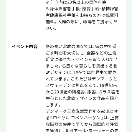
※（ ）内は20名以上の団体料金
※身体障害者手帳・療育手帳・精神障害
者健康福祉手帳をお持ちの方は観覧料
無料。入館の際に手帳等をご提示くだ
さい。
イベント内容
冬の長い北欧の国々では、家の中で過
ごす時間を大切にし、食器などの生活
雑貨に優れたデザインを取り入れてき
ました。心豊かな暮らしを演出する北
欧デザインは、現在では世界中で愛さ
れています。このたびはデンマークと
スウェーデンに焦点をあて、19世紀末
から20世紀の陶磁器、銀器、ガラス器を
中心とした北欧デザインの作品を紹介
します。
デンマーク王立磁器製作所を起源とす
る『ロイヤル コペンハーゲン』は、上質
な磁器の生産で早くから国際的な評価
を獲得し、北欧アール・ヌーヴォーの先