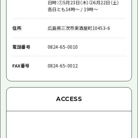
日時：①
5
月
23
日（木）②
6
月
22
日（土）
各日とも
14
時～
/ 19
時～
住所
広島県三次市東酒屋町10453-6
電話番号
0824-65-0010
FAX番号
0824-65-0012
ACCESS