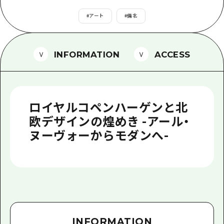
1泊2日
広島県を訪れる外国人旅行者向け情報一
#
アート
#
備北
2泊3日
ボランティアガイド
ユニバーサルツーリズム
INFORMATION
ACCESS
ガイドブック
広島県の魅力を動画でご紹介！
ロイヤルコペンハーゲンと北
よくあるご質問
欧デザインの煌めき -アール・
ヌーヴォーからモダンへ-
メディア掲載情報
フォトダウンロード
関連リンク
INFORMATION