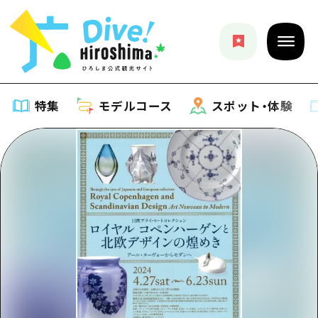
特集
モデルコース
スポット・体験
特集
特集一覧
モデルコース
おすすめ
モデルコース一覧
スポット・体験
アート
Dive! Hiroshima 公式ガイド
スポット・体験一覧
イベント・祭り
イベント
広島もしもトラベル
広島市周辺
グルメ・酒