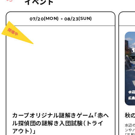
イベント
(MON)
(SUN)
07/20
08/23
→
カープオリジナル謎解きゲーム「赤ヘ
秋
ル探偵団の謎解き入団試験（トライ
水辺
アウト）」
ンや
「平