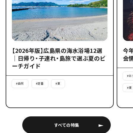
【2026年版】広島県の海水浴場12選
今
｜日帰り・子連れ・島旅で選ぶ夏のビ
会
ーチガイド
#
お
#
自然
#
定番
#
夏
#
夏
すべての特集