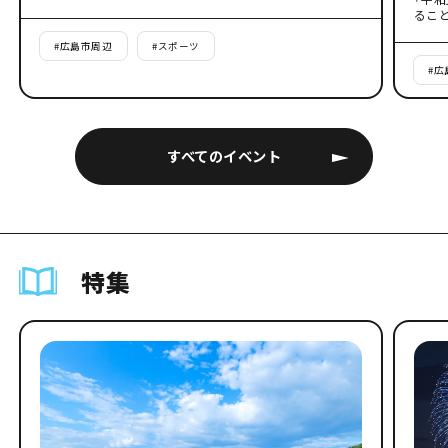
るこ
#
広島市周辺
#
スポーツ
#
広
すべてのイベント
特集