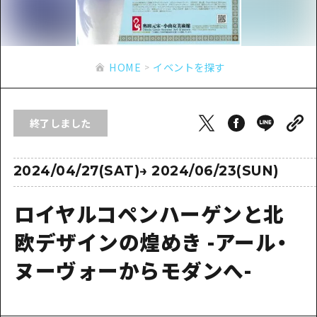
あたらしい非日常
旬情報
安芸
サイクリング
広島市周辺
お役立ち情報
備後
ショッピング
安芸
HOME
イベントを探す
備北
スポーツ
お役立ち情報一覧
HOME
備後
芸北
ナイトライフ
アクセス
備北
終了しました
宮島周辺
世界遺産
二次交通まとめ
新着情報
芸北
山口県東部
学び・体験
施設の混雑状況のお知らせ
2024/04/27(SAT)
→
2024/06/23(SUN)
宮島周辺
お問い合わせ
愛媛県
定番
お得な周遊チケット
山口県東部
ロイヤルコペンハーゲンと北
事業者・学校関係者の皆さま
島根県
歴史・文化
手荷物預かり・配送サービス
弾丸
欧デザインの煌めき -アール・
癒し
広島おもてなしパス
日帰り
ヌーヴォーからモダンへ-
自然
HIROSHIMA FREE Wi-Fi
半日
観光案内所