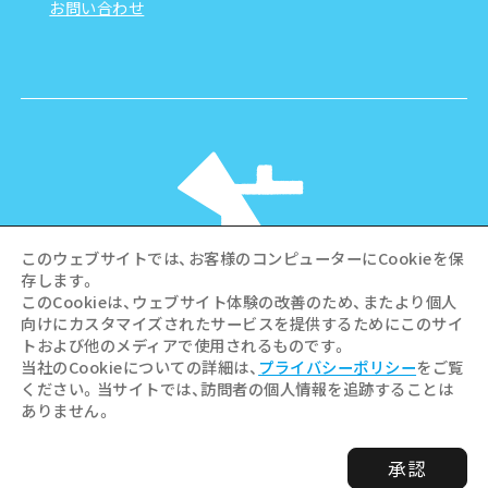
お問い合わせ
このウェブサイトでは、お客様のコンピューターにCookieを保
存します。
このCookieは、ウェブサイト体験の改善のため、またより個人
向けにカスタマイズされたサービスを提供するためにこのサイ
©Hiroshima Tourism Association /
トおよび他のメディアで使用されるものです。
Hiroshima Prefecture / Hiroshima City .
当社のCookieについての詳細は、
プライバシーポリシー
をご覧
All rights reserved
ください。当サイトでは、訪問者の個人情報を追跡することは
ありません。
承認