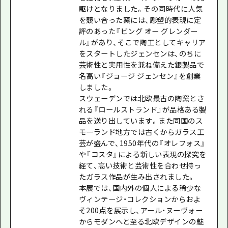
駆けとなりました。その同時代に人気
を競い合った窯には、彫塑的表現に定
評のあった『ビング オー グレンダー
ル』があり、そこで陶工としてキャリア
をスタートしたジェンセンは、のちに
芸術性と実用性を兼ね備えた銀製品で
名高い『ジョージ ジェンセン』を創業
しました。
スウェーデンでは北欧最古の陶窯とさ
れる『ロールストランド』が品格ある製
品を送り出しています。また同国のス
モーランド地方では古くからガラス工
芸が盛んで、1950年代の『オレフォス』
や『コスタ』による新しい表現の探究を
経て、高い技術と芸術性を合わせ持っ
たガラス作品が生み出されました。
本展では、国内外の個人による稀少な
ヴィンテージ・コレクションからおよ
そ200点を展示し、アール・ヌーヴォー
からモダンへと至る北欧デザインの魅