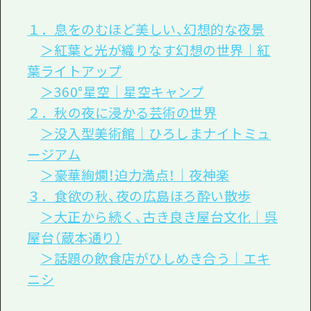
１．息をのむほど美しい、幻想的な夜景
＞紅葉と光が織りなす幻想の世界｜紅
葉ライトアップ
＞360°星空｜星空キャンプ
２．秋の夜に浸かる芸術の世界
＞没入型美術館｜ひろしまナイトミュ
ージアム
＞豪華絢爛！迫力満点！｜夜神楽
３．食欲の秋、夜の広島ほろ酔い散歩
＞大正から続く、古き良き屋台文化｜呉
屋台（
蔵本通り
）
＞話題の飲食店がひしめき合う｜エキ
ニシ