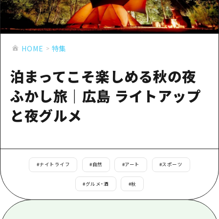
あたらしい非日常
旬情報
安芸
サイクリング
広島市周辺
お役立ち情報
備後
ショッピング
安芸
HOME
特集
備北
スポーツ
お役立ち情報一覧
HOME
備後
泊まってこそ楽しめる秋の夜
芸北
ナイトライフ
アクセス
備北
宮島周辺
ふかし旅｜広島 ライトアップ
世界遺産
二次交通まとめ
新着情報
芸北
山口県東部
と夜グルメ
学び・体験
施設の混雑状況のお知らせ
宮島周辺
お問い合わせ
愛媛県
定番
お得な周遊チケット
山口県東部
事業者・学校関係者の皆さま
島根県
歴史・文化
手荷物預かり・配送サービス
弾丸
#
ナイトライフ
#
自然
#
アート
#
スポーツ
癒し
広島おもてなしパス
日帰り
#
グルメ・酒
#
秋
自然
HIROSHIMA FREE Wi-Fi
半日
観光案内所