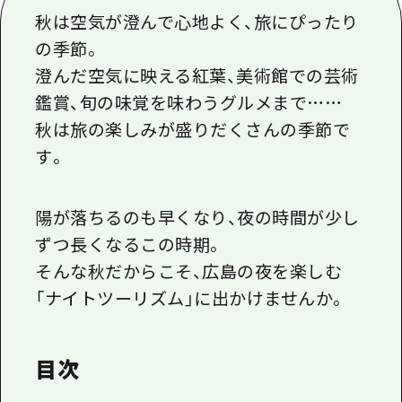
1泊2日
秋は空気が澄んで心地よく、旅にぴったり
広島県を訪れる外国人旅行者向け情報一
2泊3日
の季節。
ボランティアガイド
澄んだ空気に映える紅葉、美術館での芸術
ユニバーサルツーリズム
鑑賞、旬の味覚を味わうグルメまで……
秋は旅の楽しみが盛りだくさんの季節で
ガイドブック
す。
広島県の魅力を動画でご紹介！
よくあるご質問
陽が落ちるのも早くなり、夜の時間が少し
ずつ長くなるこの時期。
メディア掲載情報
そんな秋だからこそ、広島の夜を楽しむ
フォトダウンロード
「ナイトツーリズム」に出かけませんか。
関連リンク
目次