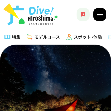
特集
モデルコース
スポット・体験
特集
特集一覧
モデルコース
おすすめ
モデルコース一覧
スポット・体験
アート
Dive! Hiroshima 公式ガイド
スポット・体験一覧
イベント・祭り
イベント
広島もしもトラベル
広島市周辺
グルメ・酒