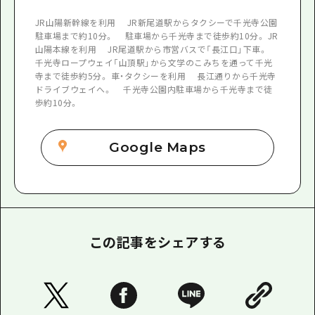
JR山陽新幹線を利用 JR新尾道駅からタクシーで千光寺公園
駐車場まで約10分。 駐車場から千光寺まで徒歩約10分。 JR
山陽本線を利用 JR尾道駅から市営バスで「長江口」下車。
千光寺ロープウェイ「山頂駅」から文学のこみちを通って千光
寺まで徒歩約5分。 車・タクシーを利用 長江通りから千光寺
ドライブウェイへ。 千光寺公園内駐車場から千光寺まで徒
歩約10分。
Google Maps
この記事をシェアする