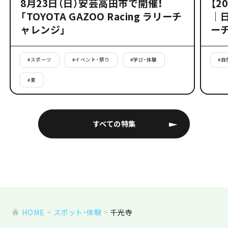
8月23日（日）安芸高田市で開催！
【2
「TOYOTA GAZOO Racing ラリーチ
｜
ャレンジ」
ー
#
スポーツ
#
イベント・祭り
#
学び・体験
#
自
#
夏
すべての特集
HOME
スポット・体験
千光寺