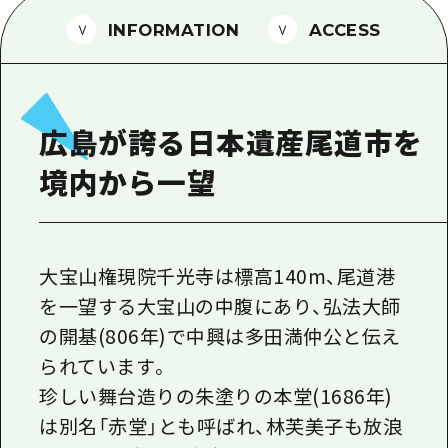
1泊2日
広島県を訪れる外国人旅行者向け情報一
INFORMATION
ACCESS
2泊3日
ボランティアガイド
ユニバーサルツーリズム
広島が誇る日本遺産尾道市を
ガイドブック
境内から一望
広島県の魅力を動画でご紹介！
よくあるご質問
メディア掲載情報
大宝山権現院千光寺は標高140m、尾道港
を一望する大宝山の中腹にあり、弘法大師
フォトダウンロード
の開基(806年)で中興は多田満仲公と伝え
関連リンク
られています。
珍しい舞台造りの朱塗りの本堂(1686年)
は別名「赤堂」とも呼ばれ、林芙美子も放浪