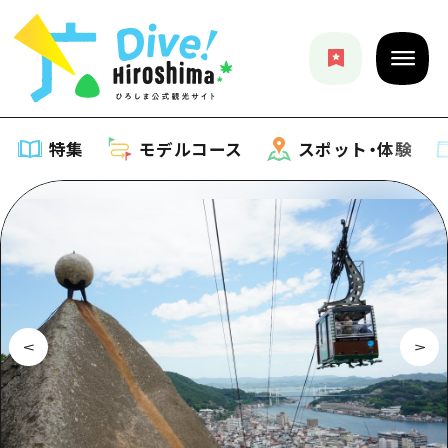
特集
モデルコース
スポット・体験
特集
特集一覧
モデルコース
おすすめ
モデルコース一覧
スポット・体験
アート
Dive! Hiroshima 公式ガイド
スポット・体験一覧
イベント・祭り
イベント
広島もしもトラベル
広島市周辺
グルメ・酒