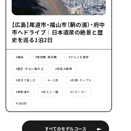
【広島】尾道市・福山市（鞆の浦）・府中
市へドライブ｜日本遺産の絶景と歴
史を巡る1泊2日
#
備後
#
博物館・美術館
#
グルメを満喫
#
歴史・文化に触れる
#
街並み散策
#
夜まで楽しむ
#
一人旅
#
夫婦・カップル
#
家族連れ
#
友人と一緒
#
リピーター
#
1泊2日
すべてのモデルコース