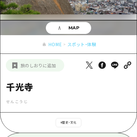
あたらしい非日常
旬情報
安芸
サイクリング
広島市周辺
お役立ち情報
備後
ショッピング
安芸
MAP
備北
スポーツ
お役立ち情報一覧
HOME
備後
HOME
スポット・体験
芸北
ナイトライフ
アクセス
備北
宮島周辺
世界遺産
二次交通まとめ
新着情報
芸北
旅のしおりに追加
山口県東部
学び・体験
施設の混雑状況のお知らせ
宮島周辺
お問い合わせ
愛媛県
定番
千光寺
お得な周遊チケット
山口県東部
事業者・学校関係者の皆さま
島根県
歴史・文化
手荷物預かり・配送サービス
弾丸
せんこうじ
癒し
広島おもてなしパス
日帰り
自然
HIROSHIMA FREE Wi-Fi
#
歴史・文化
半日
観光案内所