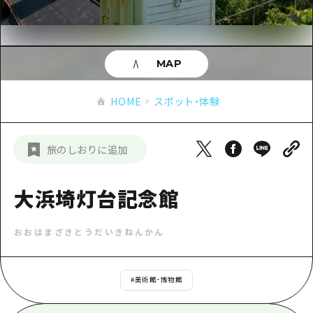
あたらしい非日常
旬情報
安芸
サイクリング
広島市周辺
お役立ち情報
備後
ショッピング
安芸
MAP
備北
スポーツ
お役立ち情報一覧
HOME
備後
HOME
スポット・体験
芸北
ナイトライフ
アクセス
備北
宮島周辺
世界遺産
二次交通まとめ
新着情報
芸北
旅のしおりに追加
山口県東部
学び・体験
施設の混雑状況のお知らせ
宮島周辺
お問い合わせ
愛媛県
定番
大浜埼灯台記念館
お得な周遊チケット
山口県東部
事業者・学校関係者の皆さま
島根県
歴史・文化
手荷物預かり・配送サービス
弾丸
おおはまざきとうだいきねんかん
癒し
広島おもてなしパス
日帰り
自然
HIROSHIMA FREE Wi-Fi
#
美術館・博物館
半日
観光案内所