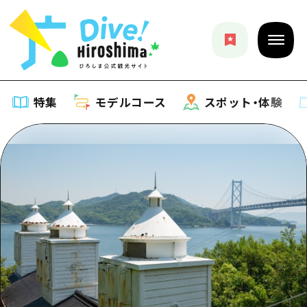
特集
モデルコース
スポット・体験
特集
特集一覧
モデルコース
おすすめ
モデルコース一覧
スポット・体験
アート
Dive! Hiroshima 公式ガイド
スポット・体験一覧
イベント・祭り
イベント
広島もしもトラベル
広島市周辺
グルメ・酒