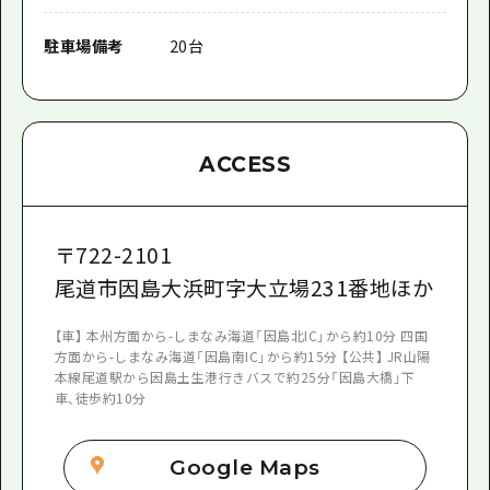
駐車場備考
20台
ACCESS
〒
722-2101
尾道市因島大浜町字大立場231番地ほか
【車】 本州方面から-しまなみ海道「因島北IC」から約10分 四国
方面から-しまなみ海道「因島南IC」から約15分 【公共】 JR山陽
本線尾道駅から因島土生港行きバスで約25分「因島大橋」下
車、徒歩約10分
Google Maps