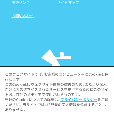
関連リンク
サイトマップ
お問い合わせ
このウェブサイトでは、お客様のコンピューターにCookieを保
存します。
このCookieは、ウェブサイト体験の改善のため、またより個人
向けにカスタマイズされたサービスを提供するためにこのサイ
©Hiroshima Tourism Association /
トおよび他のメディアで使用されるものです。
Hiroshima Prefecture / Hiroshima City .
当社のCookieについての詳細は、
プライバシーポリシー
をご覧
All rights reserved
ください。当サイトでは、訪問者の個人情報を追跡することは
ありません。