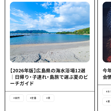
【2026年版】広島県の海水浴場12選
今
｜日帰り・子連れ・島旅で選ぶ夏のビ
会
ーチガイド
#
お
#
自然
#
定番
#
夏
#
夏