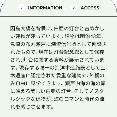
1泊2日
広島県を訪れる外国人旅行者向け情報一
INFORMATION
ACCESS
2泊3日
ボランティアガイド
因島大橋を背景に、白亜の灯台と古めかし
ユニバーサルツーリズム
い建物が建っています。建物は明治43年、
ガイドブック
急流の布刈瀬戸に潮流信号所として創設さ
広島県の魅力を動画でご紹介！
れたもので、現在は灯台記念館として保存
され、灯台に関する資料が展示されていま
よくあるご質問
す。現存する唯一の海洋木造施設として土
メディア掲載情報
木遺産に認定された貴重な建物で、外観の
フォトダウンロード
み自由に見学できます。瀬戸内海の海の青
に映える美しい白亜の灯台、そしてノスタ
関連リンク
ルジックな建物が、海のロマンと時代の流
れを感じさせます。