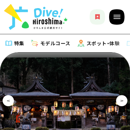
特集
モデルコース
スポット・体験
特集
特集一覧
モデルコース
おすすめ
モデルコース一覧
スポット・体験
アート
Dive! Hiroshima 公式ガイド
スポット・体験一覧
イベント・祭り
イベント
広島もしもトラベル
広島市周辺
グルメ・酒