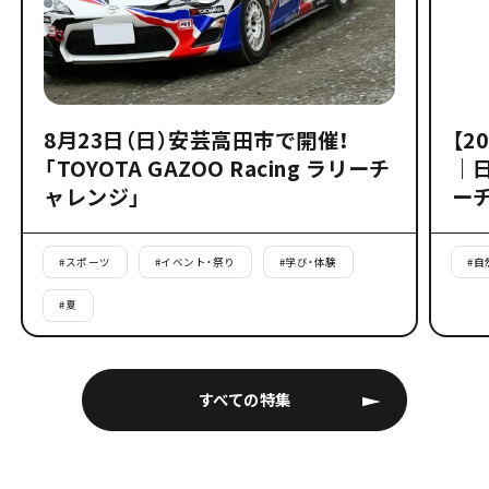
8月23日（日）安芸高田市で開催！
【2
「TOYOTA GAZOO Racing ラリーチ
｜
ャレンジ」
ー
#
スポーツ
#
イベント・祭り
#
学び・体験
#
自
#
夏
すべての特集