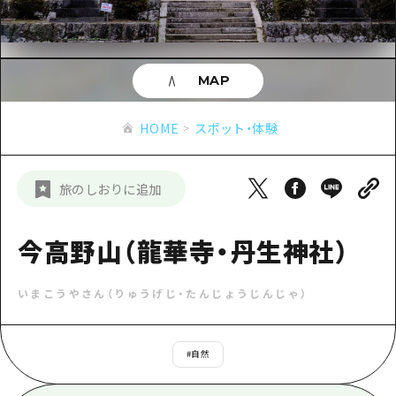
あたらしい非日常
旬情報
安芸
サイクリング
広島市周辺
お役立ち情報
備後
ショッピング
安芸
MAP
備北
スポーツ
お役立ち情報一覧
HOME
備後
HOME
スポット・体験
芸北
ナイトライフ
アクセス
備北
宮島周辺
世界遺産
二次交通まとめ
新着情報
芸北
旅のしおりに追加
山口県東部
学び・体験
施設の混雑状況のお知らせ
宮島周辺
お問い合わせ
愛媛県
定番
今高野山（龍華寺・丹生神社）
お得な周遊チケット
山口県東部
事業者・学校関係者の皆さま
島根県
歴史・文化
手荷物預かり・配送サービス
弾丸
いまこうやさん（りゅうげじ・たんじょうじんじゃ）
癒し
広島おもてなしパス
日帰り
自然
HIROSHIMA FREE Wi-Fi
#
自然
半日
観光案内所