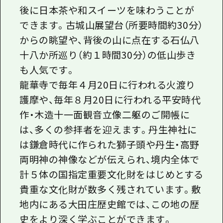
後に日本茶や和スイーツを味わうことが
できます。古城山展望台（所要時間約30分）
からの眺望や、背後の山に点在する石仏八
十八か所巡り（約１時間30分）の低山歩き
も人気です。
龍華寺で毎年４月20日に行われる火渡り
護摩や、毎年８月20日に行われる平安時代
作・木造十一面観音立像二躯のご開帳に
は、多くの参拝者を迎えます。丹生神社に
は鎌倉時代に作られた獅子頭や丹生・高野
両明神の神像などが伝えられ、境内全体で
計５体の国指定重要文化財をはじめとする
貴重な文化財が数多く残されています。敷
地内にある大田庄歴史館では、この地の歴
史をより深く学ぶことができます。