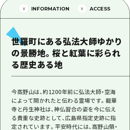
1泊2日
広島県を訪れる外国人旅行者向け情報一
INFORMATION
ACCESS
2泊3日
ボランティアガイド
ユニバーサルツーリズム
世羅町にある弘法大師ゆかり
ガイドブック
の景勝地。桜と紅葉に彩られ
広島県の魅力を動画でご紹介！
る歴史ある地
よくあるご質問
メディア掲載情報
フォトダウンロード
今高野山は、約1200年前に弘法大師・空海
によって開かれたと伝わる霊場です。龍華
関連リンク
寺と丹生神社は、神仏習合の姿を今に伝え
る貴重な史跡として、広島県指定史跡に指
定されています。平安時代には、高野山領・