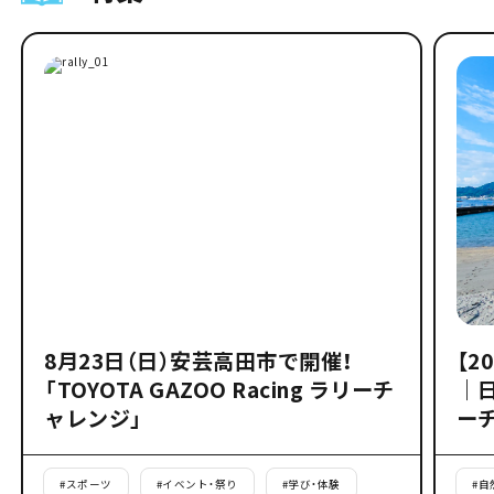
8月23日（日）安芸高田市で開催！
【2
「TOYOTA GAZOO Racing ラリーチ
｜
ャレンジ」
ー
#
スポーツ
#
イベント・祭り
#
学び・体験
#
自