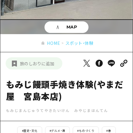
あたらしい非日常
旬情報
安芸
サイクリング
広島市周辺
お役立ち情報
備後
ショッピング
安芸
MAP
備北
スポーツ
お役立ち情報一覧
HOME
備後
HOME
スポット・体験
芸北
ナイトライフ
アクセス
備北
宮島周辺
世界遺産
二次交通まとめ
新着情報
芸北
旅のしおりに追加
山口県東部
学び・体験
施設の混雑状況のお知らせ
宮島周辺
お問い合わせ
愛媛県
定番
もみじ饅頭手焼き体験(やまだ
お得な周遊チケット
山口県東部
事業者・学校関係者の皆さま
島根県
歴史・文化
屋 宮島本店)
手荷物預かり・配送サービス
弾丸
癒し
広島おもてなしパス
日帰り
もみじまんじゅうてやきたいけん みやじまほんてん
自然
HIROSHIMA FREE Wi-Fi
半日
観光案内所
#
歴史・文化
#
グルメ・酒
#
ものづくり
#
春