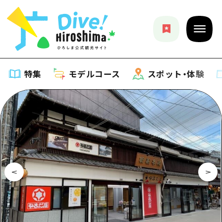
特集
モデルコース
スポット・体験
特集
特集一覧
モデルコース
おすすめ
モデルコース一覧
スポット・体験
アート
Dive! Hiroshima 公式ガイド
スポット・体験一覧
イベント・祭り
イベント
広島もしもトラベル
広島市周辺
グルメ・酒