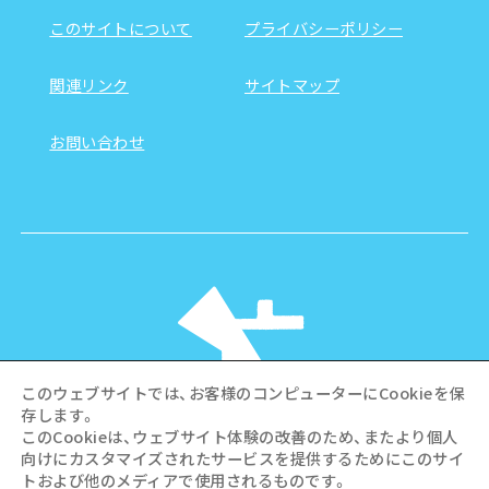
このサイトについて
プライバシーポリシー
関連リンク
サイトマップ
お問い合わせ
このウェブサイトでは、お客様のコンピューターにCookieを保
存します。
このCookieは、ウェブサイト体験の改善のため、またより個人
向けにカスタマイズされたサービスを提供するためにこのサイ
©Hiroshima Tourism Association /
トおよび他のメディアで使用されるものです。
Hiroshima Prefecture / Hiroshima City .