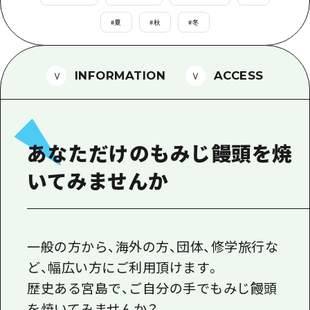
1泊2日
広島県を訪れる外国人旅行者向け情報一
#
夏
#
秋
#
冬
2泊3日
ボランティアガイド
ユニバーサルツーリズム
INFORMATION
ACCESS
ガイドブック
広島県の魅力を動画でご紹介！
あなただけのもみじ饅頭を焼
よくあるご質問
いてみませんか
メディア掲載情報
フォトダウンロード
関連リンク
一般の方から、海外の方、団体、修学旅行な
ど、幅広い方にご利用頂けます。
歴史ある宮島で、ご自分の手でもみじ饅頭
を焼いてみませんか？