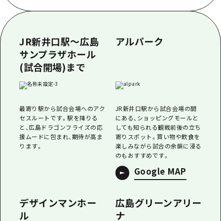
あたらしい非日常
旬情報
安芸
サイクリング
広島市周辺
お役立ち情報
備後
ショッピング
JR新井口駅〜広島
アルパーク
安芸
備北
サンプラザホール
スポーツ
お役立ち情報一覧
HOME
備後
(試合開場)まで
芸北
ナイトライフ
アクセス
備北
宮島周辺
世界遺産
二次交通まとめ
新着情報
芸北
最寄り駅から試合会場へのアク
JR新井口駅から試合会場の間
山口県東部
学び・体験
施設の混雑状況のお知らせ
セスルートです。駅を降りる
にある、ショッピングモールと
宮島周辺
お問い合わせ
と、広島ドラゴンフライズの応
しても知られる観戦前後の立ち
愛媛県
定番
お得な周遊チケット
援ムードに包まれ、期待が高ま
寄りスポット。買い物や飲食を
山口県東部
事業者・学校関係者の皆さま
ります。
楽しみながら試合の余韻に浸る
島根県
歴史・文化
手荷物預かり・配送サービス
のもおすすめです。
弾丸
Google MAP
癒し
広島おもてなしパス
日帰り
自然
HIROSHIMA FREE Wi-Fi
デザインマンホー
広島グリーンアリー
半日
ル
ナ
観光案内所