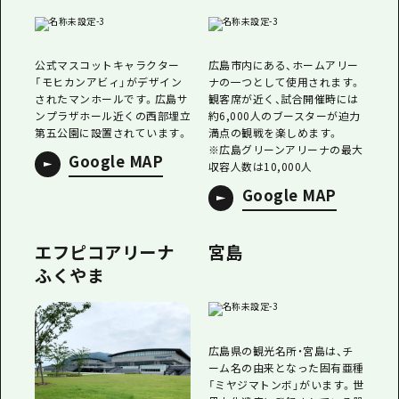
1泊2日
広島県を訪れる外国人旅行者向け情報一
2泊3日
ボランティアガイド
公式マスコットキャラクター
広島市内にある、ホームアリー
「モヒカンアビィ」がデザイン
ナの一つとして使用されます。
ユニバーサルツーリズム
されたマンホールです。広島サ
観客席が近く、試合開催時には
ンプラザホール近くの西部埋立
約6,000人のブースターが迫力
第五公園に設置されています。
満点の観戦を楽しめます。
ガイドブック
※広島グリーンアリーナの最大
Google MAP
収容人数は10,000人
広島県の魅力を動画でご紹介！
Google MAP
よくあるご質問
メディア掲載情報
エフピコアリーナ
宮島
ふくやま
フォトダウンロード
関連リンク
広島県の観光名所・宮島は、チ
ーム名の由来となった固有亜種
「ミヤジマトンボ」がいます。世