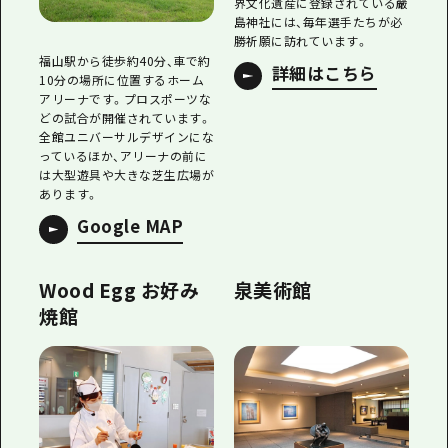
界文化遺産に登録されている嚴
島神社には、毎年選手たちが必
勝祈願に訪れています。
福山駅から徒歩約40分、車で約
詳細はこちら
10分の場所に位置するホーム
アリーナです。プロスポーツな
どの試合が開催されています。
全館ユニバーサルデザインにな
っているほか、アリーナの前に
は大型遊具や大きな芝生広場が
あります。
Google MAP
Wood Egg お好み
泉美術館
焼館