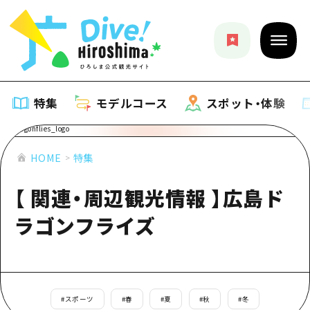
特集
モデルコース
スポット・体験
特集
HOME
特集
【 関連・周辺観光情報 】広島ド
特集一覧
モデルコース
ラゴンフライズ
おすすめ
モデルコース一覧
スポット・体験
アート
Dive! Hiroshima 公式ガイド
スポット・体験一覧
イベント・祭り
イベント
広島もしもトラベル
広島市周辺
#
スポーツ
#
春
#
夏
#
秋
#
冬
グルメ・酒