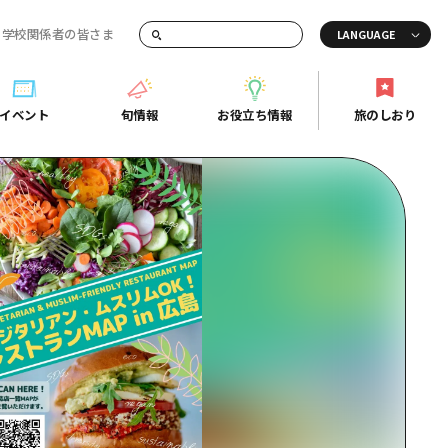
・学校関係者の皆さま
画でご紹介！
イベント
旬情報
お役立ち情報
旅のしおり
イベント
旬情報
お役立ち情報
旅のしおり
ド
島市周辺
ガイドブック
り
芸
広島県の魅力を動画でご紹介！
後
よくあるご質問
者向け情報一覧
2日
北
メディア掲載情報
3日
北
フォトダウンロード
島周辺
関連リンク
口県東部
媛県