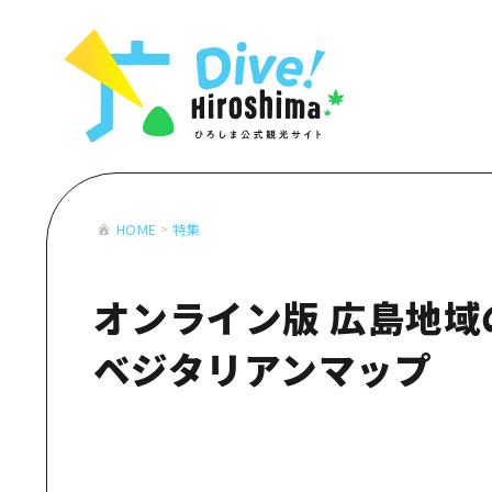
お役立ち情報一覧
特集一覧
モデルコース
アクセス
おすすめ
Dive! Hiro
二次交通まとめ
アート
広島もしもト
施設の混雑状況のお知らせ
イベント・祭り
あたらしい非
お得な周遊チケット
グルメ・酒
HOME
特集
特集一
手荷物預かり・配送サービス
おすす
オンライン版 広島地域
アート
イベン
ベジタリアンマップ
グルメ