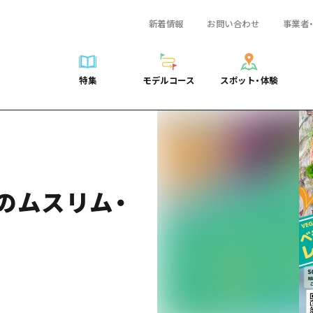
新着情報
お問い合わせ
事業者
一覧
サイクリング
広島おもてなしパス
スポット・体験一覧
学び・体験
広島市周辺
弾丸
広島市周辺
ガイドブック
shima 公式ガイド
ショッピング
HIROSHIMA FREE Wi-Fi
定番
安芸
日帰り
安芸
広島県の魅力を動
特集
モデルコース
スポット・体験
ラベル
スポーツ
観光案内所
歴史・文化
備後
半日
備後
よくあるご質問
特集
モデルコース
スポット・体験
日常
ナイトライフ
広島県を訪れる外国人旅行者向け情報一覧
癒し
備北
1泊2日
備北
メディア掲載情報
世界遺産
ボランティアガイド
自然
芸北
2泊3日
芸北
フォトダウンロー
覧
モデルコース一覧
お役立ち情報一覧
サイクリング
スポット・体験一覧
学び・体験
広島市周辺
広島おもてなしパス
弾丸
広
ユニバーサルツーリズム
宮島周辺
宮島周辺
関連リンク
め
Dive! Hiroshima 公式ガイド
アクセス
ショッピング
定番
安芸
HIROSHIMA FREE Wi-Fi
日帰
安
山口県東部
山口県東部
のムスリム・
広島もしもトラベル
二次交通まとめ
スポーツ
歴史・文化
備後
観光案内所
半日
備
愛媛県
ト・祭り
あたらしい非日常
施設の混雑状況のお知らせ
ナイトライフ
癒し
備北
広島県を訪れる外国人旅行
1泊
備
島根県
・酒
お得な周遊チケット
世界遺産
自然
芸北
ボランティアガイド
2泊
芸
手荷物預かり・配送サービス
宮島周辺
ユニバーサルツーリズム
宮
山口県東部
山
愛