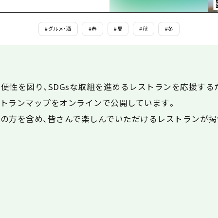
島
#
グルメ・酒
#
春
#
夏
#
秋
#
冬
便性を図り、SDGsな取組を進めるレストランを応援する
トランマップをオンラインで公開しています。
の方を含め、皆さんで楽しんでいただけるレストランが掲