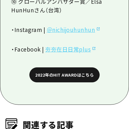
⑩ グローバルアンバサダー賞／
Elsa
HunHun
さん（台湾）
・
Instagram |
＠
nichijouhunhun
・
Facebook |
夯夯在日日常
plus
2022年のHIT AWARDはこちら
関連する記事