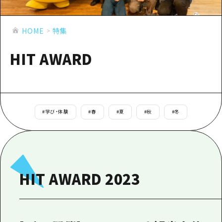
あたらしい非日常
旬情報
安芸
サイクリング
広島市周辺
HOME
特集
お役立ち情報
備後
ショッピング
安芸
備北
HIT AWARD
スポーツ
お役立ち情報一覧
HOME
備後
芸北
ナイトライフ
アクセス
備北
宮島周辺
世界遺産
二次交通まとめ
新着情報
芸北
山口県東部
#
学び・体験
#
春
#
夏
#
秋
#
冬
学び・体験
施設の混雑状況のお知らせ
宮島周辺
お問い合わせ
愛媛県
定番
お得な周遊チケット
山口県東部
事業者・学校関係者の皆さま
島根県
歴史・文化
手荷物預かり・配送サービス
弾丸
HIT AWARD 2023
癒し
広島おもてなしパス
日帰り
自然
HIROSHIMA FREE Wi-Fi
半日
観光案内所