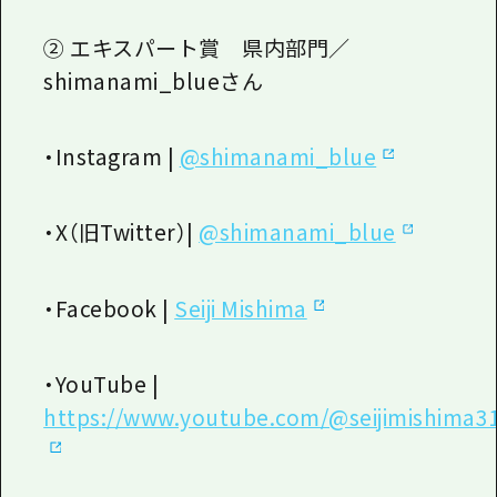
② エキスパート賞 県内部門／
shimanami_blue
さん
・
Instagram |
@shimanami_blue
・
X
（旧
Twitter
）
|
@shimanami_blue
・
Facebook |
Seiji Mishima
・
YouTube |
https://www.youtube.com/@seijimishima3