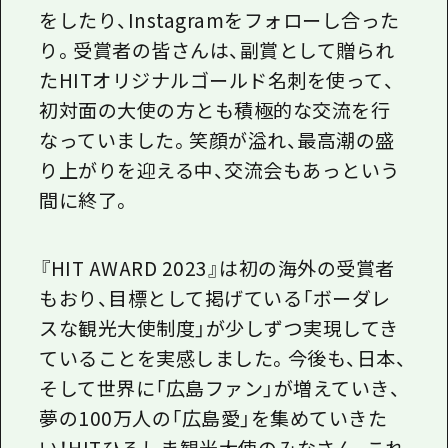
をしたり、
Instagram
をフォローし合った
り。受賞者の皆さんは、副賞として贈られ
た
HIT
オリジナルゴールド名刺を使って、
初対面の大使の方とも積極的な交流を行
なっていました。笑顔が溢れ、最高潮の盛
り上がりを迎える中、交流会もあっという
間に終了。
『
HIT AWARD 2023
』は初の海外の受賞者
もおり、目標として掲げている「ボーダレ
スな観光大使制度」が少しずつ実現してき
ていることを実感しました。今後も、日本、
そして世界に「広島ファン」が増えていき、
夢の
100
万人の「広島愛」を集めていきた
い！
HIT
ひろしま観光大使のみなさん、これ