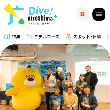
特集
モデルコース
スポット・体験
特集
特集一覧
モデルコース
おすすめ
モデルコース一覧
スポット・体験
アート
Dive! Hiroshima 公式ガイド
スポット・体験一覧
イベント・祭り
イベント
広島もしもトラベル
広島市周辺
グルメ・酒