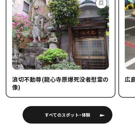
浪切不動尊(龍心寺原爆死没者慰霊の
広
像)
すべてのスポット・体験