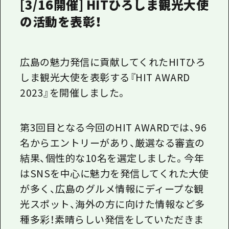
1泊2日
[3/16開催] HITひろしま観光大使
広島県を訪れる外国人旅行者向け情報一
の活動を表彰！
2泊3日
ボランティアガイド
ユニバーサルツーリズム
広島の魅力発信に貢献してくれた
HIT
ひろ
しま観光大使を表彰する『
HIT AWARD
ガイドブック
2023
』を開催しました。
広島県の魅力を動画でご紹介！
よくあるご質問
第
3
回目となる今回の
HIT AWARD
では、
96
メディア掲載情報
名からエントリーがあり、厳選なる審査の
結果、個性的な
10
名を選定しました。今年
フォトダウンロード
は
SNS
を中心に魅力を発信してくれた大使
関連リンク
が多く、広島のグルメ情報にディープな観
光スポット、海外の方に向けた情報など多
種多彩！素晴らしい発信をしていただきま