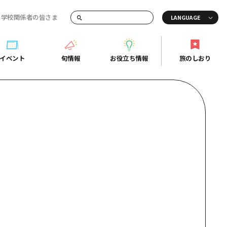
・学校関係者の皆さま
画でご紹介！
イベント
旬情報
お役立ち情報
旅のしおり
イベント
旬情報
お役立ち情報
旅のしおり
ド
島市周辺
ガイドブック
り
芸
広島県の魅力を動画でご紹介！
後
よくあるご質問
者向け情報一覧
2日
北
メディア掲載情報
3日
北
フォトダウンロード
島周辺
関連リンク
口県東部
媛県