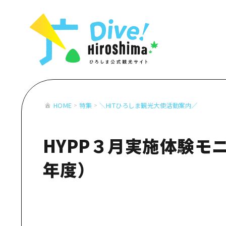
お役立ち情報一覧
特集一覧
モデルコース
アクセス
おすすめ
Dive! Hiro
二次交通まとめ
アート
広島もしもト
施設の混雑状況のお知らせ
イベント・祭り
あたらしい非
お得な周遊チケット
グルメ・酒
HOME
特集
＼HITひろしま観光大使活動案内／
特集一
手荷物預かり・配送サービス
おすす
HYPP３月実施体験モニ
アート
イベン
年度）
グルメ