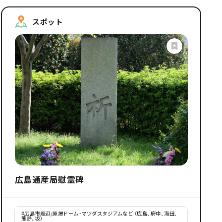
スポット
広島通産局慰霊碑
#
広島市周辺/原爆ドーム・マツダスタジアムなど （広島、府中、海田、
熊野、坂）