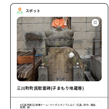
スポット
三川町町民慰霊碑(子まもり地蔵尊)
#
広島市周辺/原爆ドーム・マツダスタジアムなど （広島、府中、海田、
熊野、坂）