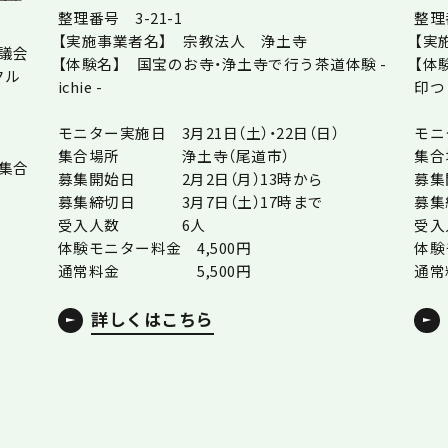
整理番号 3-21-1
整理
【実施事業者名】 宗教法人 浄土寺
【実
議会
【体験名】 国宝のお寺・浄土寺で行う茶道体験 -
【体
クル
ichie -
印つ
モニター実施日 3月21日（土）・22日（日）
モニ
集合場所 浄土寺（尾道市）
集
集合
募集開始日 2月2日（月）13時から
募集
募集締切日 3月7日（土）17時まで
募集
受入人数 6人
受
体験モニター料金 4,500円
体験
通常料金 5,500円
通
詳しくはこちら