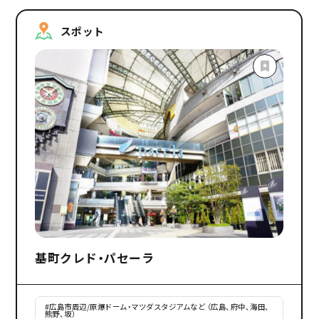
スポット
基町クレド・パセーラ
#
広島市周辺/原爆ドーム・マツダスタジアムなど （広島、府中、海田、
熊野、坂）