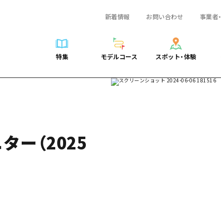
新着情報
お問い合わせ
事業者
一覧
サイクリング
広島おもてなしパス
スポット・体験一覧
学び・体験
広島市周辺
弾丸
広島市周辺
ガイドブック
shima 公式ガイド
ショッピング
HIROSHIMA FREE Wi-Fi
定番
安芸
日帰り
安芸
広島県の魅力を動
特集
モデルコース
スポット・体験
ラベル
スポーツ
観光案内所
歴史・文化
備後
半日
備後
よくあるご質問
特集
モデルコース
スポット・体験
日常
ナイトライフ
広島県を訪れる外国人旅行者向け情報一覧
癒し
備北
1泊2日
備北
メディア掲載情報
世界遺産
ボランティアガイド
自然
芸北
2泊3日
芸北
フォトダウンロー
覧
モデルコース一覧
お役立ち情報一覧
サイクリング
スポット・体験一覧
学び・体験
広島市周辺
広島おもてなしパス
弾丸
広
ユニバーサルツーリズム
宮島周辺
宮島周辺
関連リンク
め
Dive! Hiroshima 公式ガイド
アクセス
ショッピング
定番
安芸
HIROSHIMA FREE Wi-Fi
日帰
安
山口県東部
山口県東部
ター（2025
広島もしもトラベル
二次交通まとめ
スポーツ
歴史・文化
備後
観光案内所
半日
備
愛媛県
ト・祭り
あたらしい非日常
施設の混雑状況のお知らせ
ナイトライフ
癒し
備北
広島県を訪れる外国人旅行
1泊
備
島根県
・酒
お得な周遊チケット
世界遺産
自然
芸北
ボランティアガイド
2泊
芸
手荷物預かり・配送サービス
宮島周辺
ユニバーサルツーリズム
宮
山口県東部
山
愛