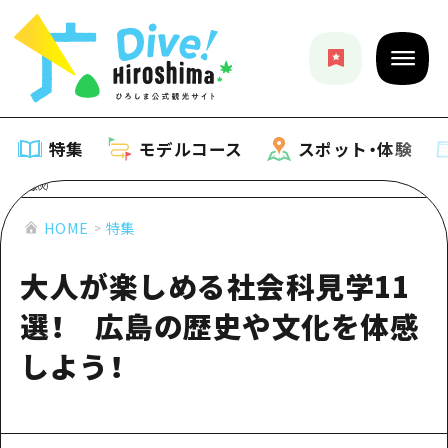
特集
モデルコース
スポット・体験
特集
HOME
特集
大人が楽しめる社会科見学11
特集一覧
モデルコース
選！ 広島の歴史や文化を体感
おすすめ
モデルコース一覧
スポット・体験
しよう！
アート
Dive! Hiroshima 公式ガイド
スポット・体験一覧
イベント・祭り
イベント
広島もしもトラベル
広島市周辺
グルメ・酒