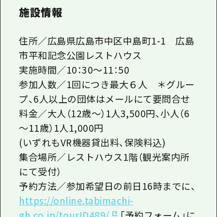
施設情報
住所／広島県広島市中区中島町1-1 広島
市平和記念公園レストハウス
実施時間／10：30～11：50
参加人数／1回につき最大６人 ＊グルー
プ、6人以上の団体はメールにて要問合せ
料金／大人（12歳～）1人3,500円、小人（6
～11歳）1人1,000円
(いずれもVR機器貸出料、保険料込)
集合場所／レストハウス1階（観光案内所
にて受付）
予約方法／参加希望日の前日16時までに、
https://online.tabimachi-
gh.co.jp/tourID489/
「予約フォーム」に