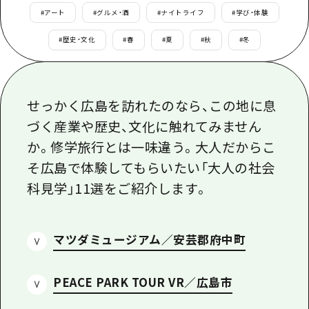
あたらしい非日常
旬情報
#
アート
#
グルメ・酒
#
ナイトライフ
#
学び・体験
安芸
サイクリング
広島市周辺
#
歴史・文化
#
春
#
夏
#
秋
#
冬
お役立ち情報
備後
ショッピング
安芸
備北
スポーツ
お役立ち情報一覧
HOME
備後
芸北
せっかく広島を訪れたのなら、この地に息
ナイトライフ
アクセス
備北
づく産業や歴史、文化に触れてみません
宮島周辺
世界遺産
二次交通まとめ
新着情報
芸北
か。修学旅行とは一味違う。大人だからこ
山口県東部
学び・体験
施設の混雑状況のお知らせ
そ広島で体験してもらいたい「大人の社会
宮島周辺
お問い合わせ
愛媛県
科見学」11選をご紹介します。
定番
お得な周遊チケット
山口県東部
事業者・学校関係者の皆さま
島根県
歴史・文化
手荷物預かり・配送サービス
弾丸
マツダミュージアム／安芸郡府中町
癒し
広島おもてなしパス
日帰り
自然
HIROSHIMA FREE Wi-Fi
PEACE PARK TOUR VR／広島市
半日
観光案内所