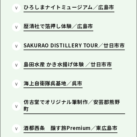
1泊2日
ひろしまナイトミュージアム／広島市
広島県を訪れる外国人旅行者向け情報一
2泊3日
ボランティアガイド
歴清社で箔押し体験／広島市
ユニバーサルツーリズム
SAKURAO DISTILLERY TOUR／廿日市市
ガイドブック
広島県の魅力を動画でご紹介！
島田水産 かき水揚げ体験 ／廿日市市
よくあるご質問
海上自衛隊呉基地／呉市
メディア掲載情報
フォトダウンロード
仿古堂でオリジナル筆制作／安芸郡熊野
関連リンク
町
酒都西条 醸す旅Premium／東広島市