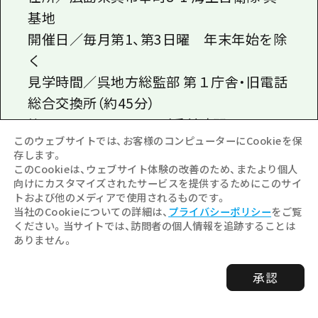
基地
開催日／毎月第1、第3日曜 年末年始を除
く
見学時間／呉地方総監部 第１庁舎・旧電話
総合交換所（約45分）
第１回 09:30~10:15（受付時間
このウェブサイトでは、お客様のコンピューターにCookieを保
09:15~09:30)
存します。
第２回 11:00~11:45（受付時間
このCookieは、ウェブサイト体験の改善のため、またより個人
向けにカスタマイズされたサービスを提供するためにこのサイ
10:45~11:00)
トおよび他のメディアで使用されるものです。
艦艇一般公開（約90分）
当社のCookieについての詳細は、
プライバシーポリシー
をご覧
ください。当サイトでは、訪問者の個人情報を追跡することは
第１回
13:30～15:00
（受付時間
13:20～
ありません。
14:15
)
見学場所／【呉地方総監部 第１庁舎 ・旧電
承認
話総合交換所 一般公開】
呉市幸町8-1