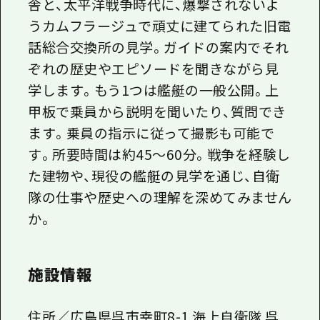
舎と、太平洋戦争時代に、爆撃されないよ
うカムフラージュで頑丈に建てられた旧電
話総合交換所の見学。ガイドの案内でそれ
ぞれの歴史やエピソードを聞きながら見
学します。もう1つは艦艇の一般公開。上
甲板で乗員から説明を聞いたり、質問でき
ます。乗員の指示に従って撮影も可能で
す。所要時間は約45～60分。戦争を経験し
た建物や、現役の艦艇の見学を通じ、自衛
隊の仕事や歴史への理解を深めてみません
か。
施設情報
住所／広島県呉市幸町8-1 海上自衛隊 呉