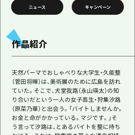
1泊2日
ニュース
キャンペーン
広島県を訪れる外国人旅行者向け情報一
2泊3日
ボランティアガイド
ユニバーサルツーリズム
作品紹介
ガイドブック
広島県の魅力を動画でご紹介！
よくあるご質問
天然パーマでおしゃべりな大学生・久能整
（菅田将暉）は、美術展のために広島を訪れ
メディア掲載情報
ていた。そこで、犬堂我路（永山瑛太）の知
フォトダウンロード
り合いだという一人の女子高生・狩集汐路
関連リンク
（原菜乃華）と出会う。「バイトしませんか。
お金と命がかかっている。マジです。」そ
う言って汐路は、とあるバイトを整に持ち