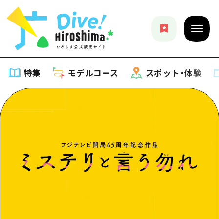
特集
モデルコース
スポット・体験
特集
特集一覧
モデルコース
おすすめ
モデルコース一覧
スポット・体験
アート
Dive! Hiroshima 公式ガイド
スポット・体験一覧
イベント・祭り
イベント
広島もしもトラベル
広島市周辺
グルメ・酒