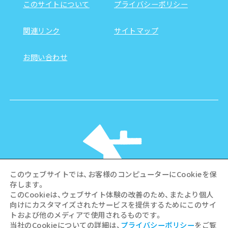
このサイトについて
プライバシーポリシー
関連リンク
サイトマップ
お問い合わせ
このウェブサイトでは、お客様のコンピューターにCookieを保
存します。
このCookieは、ウェブサイト体験の改善のため、またより個人
向けにカスタマイズされたサービスを提供するためにこのサイ
©Hiroshima Tourism Association /
トおよび他のメディアで使用されるものです。
Hiroshima Prefecture / Hiroshima City .
当社のCookieについての詳細は、
プライバシーポリシー
をご覧
All rights reserved