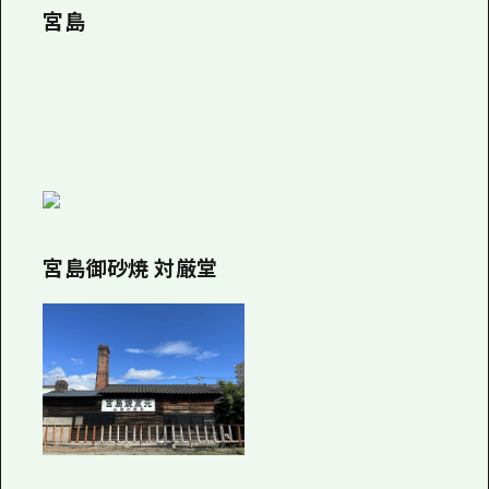
宮島
宮島御砂焼 対厳堂