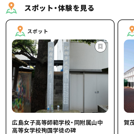
スポット・体験を見る
スポット
広島女子高等師範学校・同附属山中
賀
高等女学校殉国学徒の碑