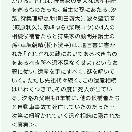
かける。それは、狩集家の莫大な遺産相続
を巡るものだった。当主の孫にあたる、汐
路、狩集理紀之助（町田啓太）、波々壁新音
（萩原利久）、赤峰ゆら（柴咲コウ）の4人の
相続候補者たちと狩集家の顧問弁護士の
孫・車坂朝晴（松下洸平）は、遺言書に書か
れた「それぞれの蔵においてあるべきもの
をあるべき所へ過不足なくせよ」というお
題に従い、遺産を手にすべく、謎を解いて
いく。ただし先祖代々続く、この遺産相続
はいわくつきで、その度に死人が出てい
る。汐路の父親も8年前に、他の候補者たち
と自動車事故で死亡していたのだった…
次第に紐解かれていく遺産相続に隠された
＜真実＞。