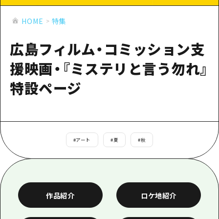
あたらしい非日常
旬情報
安芸
サイクリング
HOME
特集
広島市周辺
お役立ち情報
備後
ショッピング
安芸
広島フィルム・コミッション支
備北
スポーツ
お役立ち情報一覧
HOME
備後
援映画・『ミステリと言う勿れ』
芸北
ナイトライフ
アクセス
備北
特設ページ
宮島周辺
世界遺産
二次交通まとめ
新着情報
芸北
山口県東部
学び・体験
施設の混雑状況のお知らせ
宮島周辺
お問い合わせ
愛媛県
定番
お得な周遊チケット
山口県東部
#
アート
#
夏
#
秋
事業者・学校関係者の皆さま
島根県
歴史・文化
手荷物預かり・配送サービス
弾丸
癒し
広島おもてなしパス
日帰り
自然
HIROSHIMA FREE Wi-Fi
作品紹介
ロケ地紹介
半日
観光案内所