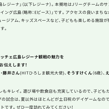
島レジーナ」（以下レジーナ）。
本拠地はJリーグチームのサ
ウイング広島
（略称：
E
ピース）
」です。
アクセスの良いまちな
ュージアム、
キッズスペースなど、子どもも楽しめる施設が
す。
レッチェ広島レジーナ観戦の魅力を
お伝えします！
・
藤井さん
(HITひろしま観光大使)、
そうすけくん
（6歳）、
レもキレイ。遊び場や飲食店も充実しているので、子ども
グの試合は、夏以外はほとんどが土日祝のデイゲームなの
トです。ぜひ一度訪れてみてください！