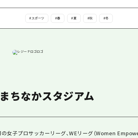
島
#
スポーツ
#
春
#
夏
#
秋
#
冬
、まちなかスタジアム
初の女子プロサッカーリーグ、
WE
リーグ（Women Empowe