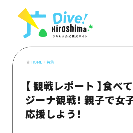
お役立ち情報一覧
特集一覧
モデルコース
アクセス
おすすめ
Dive! Hiro
二次交通まとめ
アート
広島もしもト
施設の混雑状況のお知らせ
イベント・祭り
あたらしい非
お得な周遊チケット
グルメ・酒
HOME
特集
特集一
手荷物預かり・配送サービス
おすす
【 観戦レポート 】食べ
アート
イベン
ジーナ観戦！ 親子で女
グルメ
応援しよう！