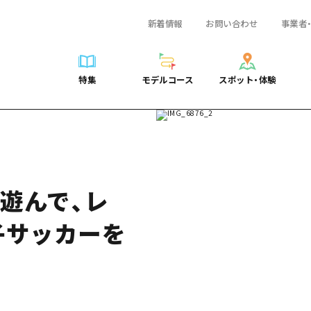
新着情報
お問い合わせ
事業者
一覧
サイクリング
広島おもてなしパス
スポット・体験一覧
学び・体験
広島市周辺
弾丸
広島市周辺
ガイドブック
shima 公式ガイド
ショッピング
HIROSHIMA FREE Wi-Fi
定番
安芸
日帰り
安芸
広島県の魅力を動
特集
モデルコース
スポット・体験
ラベル
スポーツ
観光案内所
歴史・文化
備後
半日
備後
よくあるご質問
特集
モデルコース
スポット・体験
日常
ナイトライフ
広島県を訪れる外国人旅行者向け情報一覧
癒し
備北
1泊2日
備北
メディア掲載情報
世界遺産
ボランティアガイド
自然
芸北
2泊3日
芸北
フォトダウンロー
覧
モデルコース一覧
お役立ち情報一覧
サイクリング
スポット・体験一覧
学び・体験
広島市周辺
広島おもてなしパス
弾丸
広
ユニバーサルツーリズム
宮島周辺
宮島周辺
関連リンク
め
Dive! Hiroshima 公式ガイド
アクセス
ショッピング
定番
安芸
HIROSHIMA FREE Wi-Fi
日帰
安
山口県東部
山口県東部
て遊んで、レ
広島もしもトラベル
二次交通まとめ
スポーツ
歴史・文化
備後
観光案内所
半日
備
愛媛県
ト・祭り
あたらしい非日常
施設の混雑状況のお知らせ
ナイトライフ
癒し
備北
広島県を訪れる外国人旅行
1泊
備
島根県
子サッカーを
・酒
お得な周遊チケット
世界遺産
自然
芸北
ボランティアガイド
2泊
芸
手荷物預かり・配送サービス
宮島周辺
ユニバーサルツーリズム
宮
山口県東部
山
愛