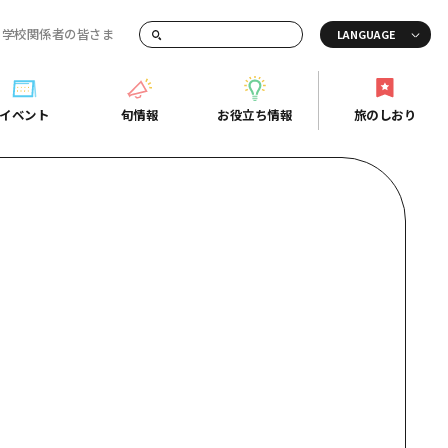
・学校関係者の皆さま
画でご紹介！
イベント
旬情報
お役立ち情報
旅のしおり
イベント
旬情報
お役立ち情報
旅のしおり
ド
島市周辺
ガイドブック
り
芸
広島県の魅力を動画でご紹介！
後
よくあるご質問
者向け情報一覧
2日
北
メディア掲載情報
3日
北
フォトダウンロード
島周辺
関連リンク
口県東部
媛県