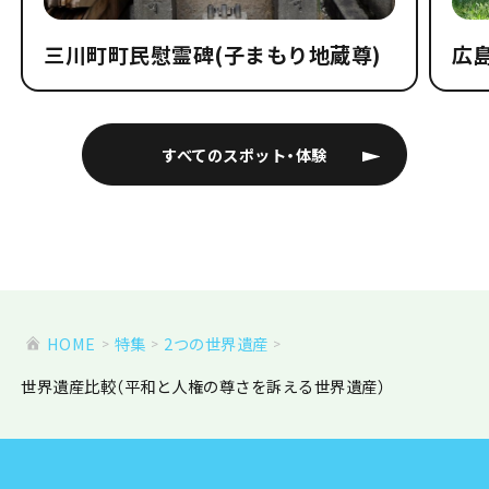
三川町町民慰霊碑(子まもり地蔵尊)
広
すべてのスポット・体験
HOME
特集
2つの世界遺産
世界遺産比較（平和と人権の尊さを訴える世界遺産）