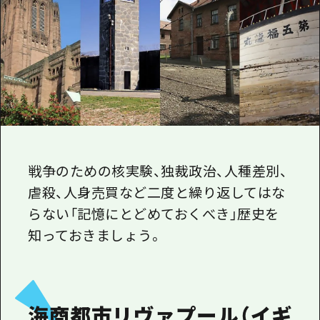
1泊2日
広島県を訪れる外国人旅行者向け情報一
2泊3日
ボランティアガイド
ユニバーサルツーリズム
ガイドブック
広島県の魅力を動画でご紹介！
よくあるご質問
戦争のための核実験、独裁政治、人種差別、
虐殺、人身売買など二度と繰り返してはな
メディア掲載情報
らない「記憶にとどめておくべき」歴史を
フォトダウンロード
知っておきましょう。
関連リンク
海商都市リヴァプール（イギ