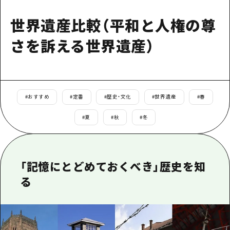
あたらしい非日常
旬情報
安芸
サイクリング
世界遺産比較（平和と人権の尊
広島市周辺
お役立ち情報
備後
ショッピング
さを訴える世界遺産）
安芸
備北
スポーツ
お役立ち情報一覧
HOME
備後
芸北
ナイトライフ
アクセス
備北
宮島周辺
世界遺産
#
おすすめ
#
定番
#
歴史・文化
#
世界遺産
#
春
二次交通まとめ
新着情報
芸北
山口県東部
#
夏
#
秋
#
冬
学び・体験
施設の混雑状況のお知らせ
宮島周辺
お問い合わせ
愛媛県
定番
お得な周遊チケット
山口県東部
事業者・学校関係者の皆さま
島根県
歴史・文化
手荷物預かり・配送サービス
「記憶にとどめておくべき」歴史を知
弾丸
る
癒し
広島おもてなしパス
日帰り
自然
HIROSHIMA FREE Wi-Fi
半日
観光案内所