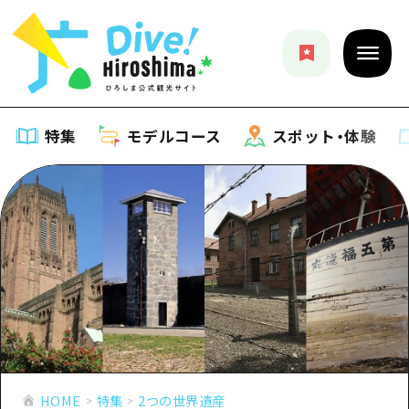
特集
モデルコース
スポット・体験
特集
特集一覧
モデルコース
おすすめ
モデルコース一覧
スポット・体験
アート
Dive! Hiroshima 公式ガイド
スポット・体験一覧
イベント・祭り
イベント
広島もしもトラベル
広島市周辺
グルメ・酒
HOME
特集
2つの世界遺産