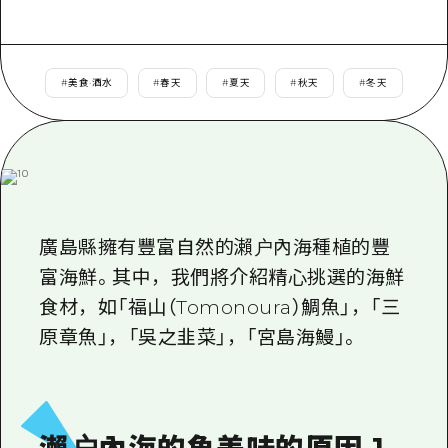
即時訊息
廣島市內
安芸
騎自行車
安芸
答對了
有用的信息
購物
#
美食·酒水
#
春天
#
夏天
#
秋天
#
冬天
答對了
美北
運動
列表
HOME
美北
藝北
夜晚生活
存取
藝北
宮島周邊
世界遺產
輔助流量摘要
新聞
宮島周邊
東山口
學習·體驗
設施擁堵
廣島縣擁有豐富自然的瀨户內海種植的豐
東山口
愛媛
標準
富海鮮。其中，我們將介紹精心挑選的海鮮
超值遊覽門票
短途旅行
島根
食材，如「福山（Tomonoura）鯛魚」，「三
歷史·文化
行李寄存及運送服務
半天
原章魚」，「吳之韭菜」，「宮島海鰻」。
治癒
廣島好客通行證
一日遊
自然
廣島免費 Wi-Fi
1晚2天
面向外國遊客的街角旅遊信息中心