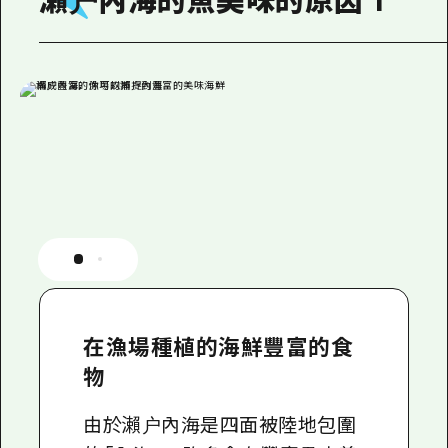
瀨户內海的魚美味的原因 1
2晚3天
志願者指南
廣島視頻
常見問題
照片下載
災難發生期間的交通資訊
廣島縣觀光宣傳冊
在漁場種植的海鮮豐富的食
物
由於瀨户內海是四面被陸地包圍