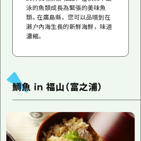
泳的魚類成長為緊張的美味魚
類。在廣島縣，您可以品嚐到在
瀨户內海生長的新鮮海鮮，味道
濃縮。
鯛魚 in 福山（富之浦）