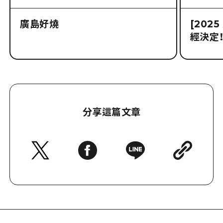
廣島好燒
[202
經決定！
分享這篇文章