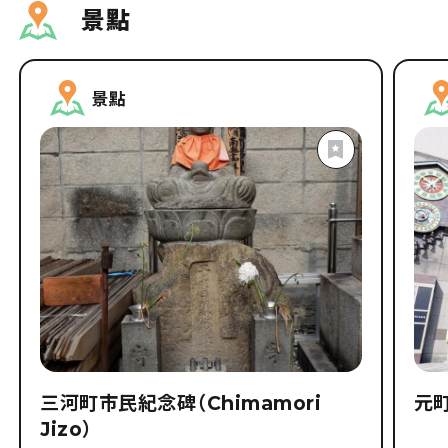
景點
景點
三河町市民紀念碑（Chimamori
元
Jizo）