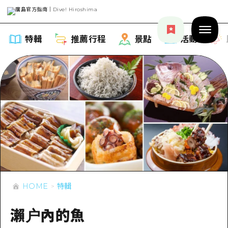
特輯
推薦行程
景點
活動
特輯
列表
推薦行程
推薦
列表
景點
藝術
HOME
特輯
Dive! Hiroshima 官方向導
列表
活動·廟會
活動
廣島隨意旅行
瀨户內的魚
廣島市內
美食·酒水