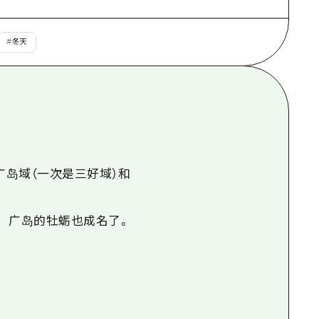
#
冬天
。
岛域（一次是三好域）和
统，广岛的牡蛎也成名了。