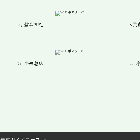
2。鹭森神社
3.
5。小泉总店
6。