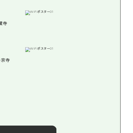
海藏寺
净京寺