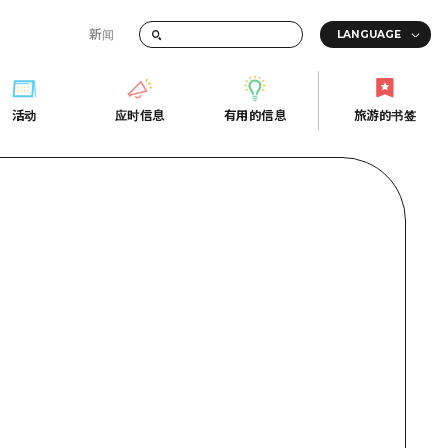
新闻
答
活动
应时信息
有用的信息
旅游的书签
间的交通信息
活动
应时信息
有用的信息
旅游的书签
传册
券
行
常见问题解答
上网
照片下载
的街角旅游信息中心
灾难发生期间的交通信息
广岛观光宣传册
广岛县的魅力！