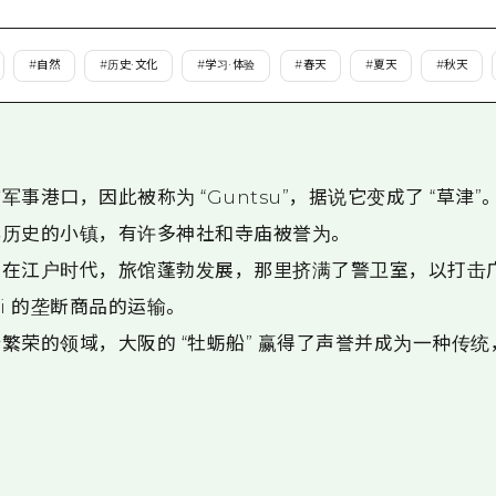
爱媛
岛根
#
自然
#
历史·文化
#
学习·体验
#
春天
#
夏天
#
秋天
事港口，因此被称为 “Guntsu”，据说它变成了 “草津”
年历史的小镇，有许多神社和寺庙被誉为。
在江户时代，旅馆蓬勃发展，那里挤满了警卫室，以打击广
iki 的垄断商品的运输。
繁荣的领域，大阪的 “牡蛎船” 赢得了声誉并成为一种传