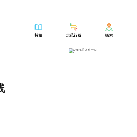
列表
列表
广岛表情周游券
骑自行车
学习·体验
广岛市内
列表
常见问题解
短途旅行
推荐
Dive!Hiroshima官方向导
广岛免费无线上网
购物
标准
安艺
广岛市内
照片下载
半天
特辑
示范行程
探索
要
艺术
广岛随意旅行
面向外国游客的街角旅游信息中心
运动
历史·文化
答对了
安艺
灾难发生期
一日游
特辑
示范行程
探索
活动·庙会
志愿者指南
夜晚生活
治愈
美北
答對了
广岛观光宣
1晚2天
门票
美食·酒水
通过视频介绍广岛县的魅力！
世界遗产
自然
艺北
美北
2晚3天
表
列表
骑自行车
列表
学习·体验
广岛市内
列表
广岛表情周游
短途旅
运送服务
宫岛周边
艺北
荐
Dive!Hiroshima官方向导
购物
访问访问
标准
安艺
广岛市内
广岛免费无线
半天
东山口
宫岛周边
术
广岛随意旅行
运动
次要流量摘要
历史·文化
答对了
安艺
面向外国游客
一日游
线
东山口
动·庙会
夜晚生活
设施拥堵
治愈
美北
答對了
志愿者指南
1晚2天
爱媛
食·酒水
世界遗产
超值的游览门票
自然
艺北
美北
通过视频介绍
2晚3天
岛根
行李寄存和运送服务
宫岛周边
艺北
东山口
宫岛周边
东山口