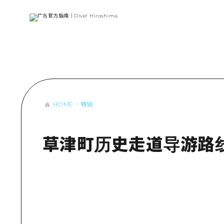
列表
访问访问
次要流量摘
设施拥堵
超值的游览
HOME
特辑
列
行李寄存和
推
艺
草津町历史走道导游路
活
美