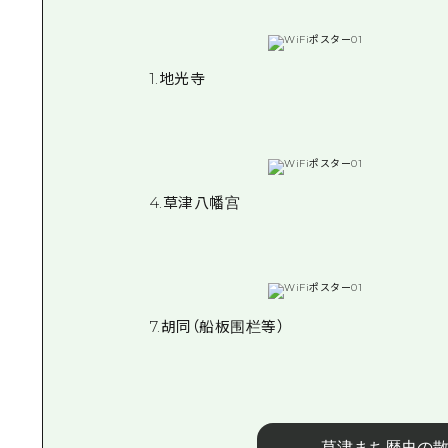
1.地光寺
4.草津八幡宫
7.胡同（船板围栏等）