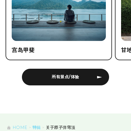
宫岛甲斐
甘
所有景点/体验
HOME
特辑
关于原子弹穹顶