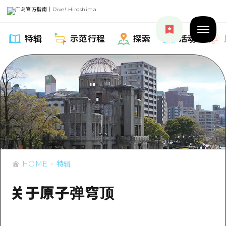
特辑
示范行程
探索
活动
特辑
列表
示范行程
推荐
HOME
特辑
列表
探索
艺术
关于原子弹穹顶
Dive!Hiroshima官方向导
列表
活动·庙会
活动
广岛随意旅行
广岛市内
美食·酒水