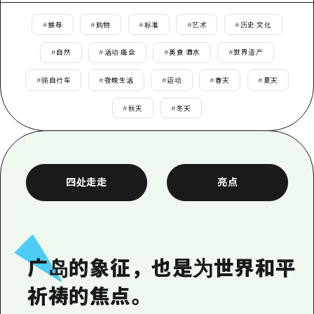
应时信息
广岛市内
安艺
骑自行车
#
推荐
#
购物
#
标准
#
艺术
#
历史·文化
安艺
答對了
有用的信息
购物
#
自然
#
活动·庙会
#
美食·酒水
#
世界遗产
答对了
美北
运动
列表
#
骑自行车
#
夜晚生活
#
运动
#
春天
#
夏天
HOME
美北
艺北
夜晚生活
访问访问
#
秋天
#
冬天
艺北
宫岛周边
世界遗产
次要流量摘要
新闻
宫岛周边
东山口
学习·体验
设施拥堵
东山口
四处走走
亮点
爱媛
标准
超值的游览门票
短途旅行
岛根
历史·文化
行李寄存和运送服务
半天
治愈
广岛表情周游券
一日游
广岛的象征，也是为世界和平
自然
广岛免费无线上网
1晚2天
祈祷的焦点。
面向外国游客的街角旅游信息中心