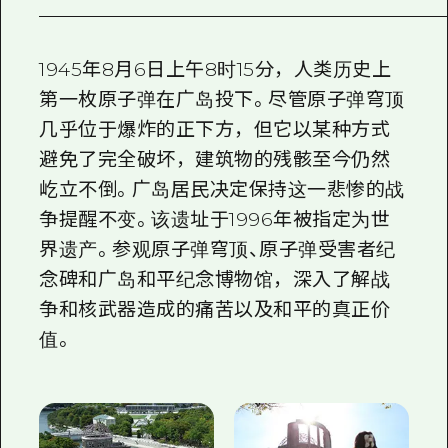
2晚3天
志愿者指南
1945年8月6日上午8时15分，人类历史上
通过视频介绍广岛县的魅力！
第一枚原子弹在广岛投下。尽管原子弹穹顶
常见问题解答
几乎位于爆炸的正下方，但它以某种方式
照片下载
避免了完全破坏，建筑物的残骸至今仍然
屹立不倒。广岛居民决定保持这一悲惨的战
灾难发生期间的交通信息
争提醒不变。该遗址于1996年被指定为世
广岛观光宣传册
界遗产。参观原子弹穹顶、原子弹受害者纪
念碑和广岛和平纪念博物馆，深入了解战
争和核武器造成的痛苦以及和平的真正价
值。