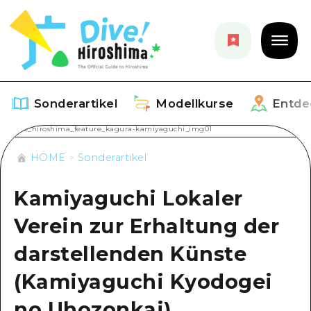
Sonderartikel
Modellkurse
Entde
HOME
Sonderartikel
Sonderartikel
Kamiyaguchi Lokaler
Aufführen
Modellkurse
Verein zur Erhaltung der
Empfehlung
Aufführen
Entdecken
darstellenden Künste
Kunst
Dive! Hiroshima Offizieller Führer
Aufführen
(Kamiyaguchi Kyodogei
Veranstaltungen / Feste
Veranstaltungen
Hiroshima Fantasiereise
Rund um Hiroshima City
no Uhozonkai)
Essen / Trinken