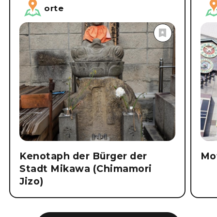
orte
Kenotaph der Bürger der
Mo
Stadt Mikawa (Chimamori
Jizo)