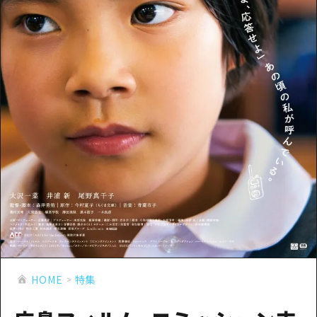
あたらしい非日常
旬情報
安芸
サイクリング
広島市周辺
お役立ち情報
備後
ショッピング
安芸
備北
スポーツ
お役立ち情報一覧
HOME
備後
芸北
ナイトライフ
アクセス
備北
宮島周辺
世界遺産
二次交通まとめ
新着情報
芸北
山口県東部
学び・体験
施設の混雑状況のお知らせ
宮島周辺
お問い合わせ
愛媛県
定番
お得な周遊チケット
山口県東部
事業者・学校関係者の皆さま
島根県
歴史・文化
手荷物預かり・配送サービス
弾丸
癒し
広島おもてなしパス
日帰り
自然
HOME
特集
HIROSHIMA FREE Wi-Fi
半日
観光案内所