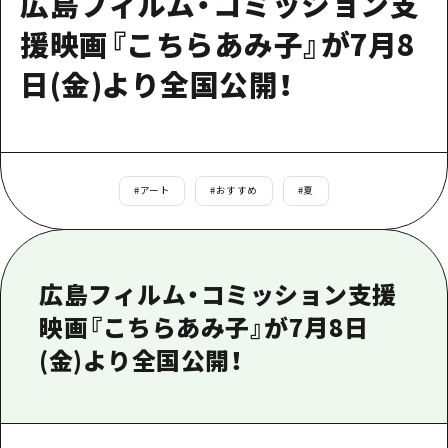
広島フィルム・コミッション支
1泊2日
広島県を訪れる外国人旅行者向け情報一
援映画『こちらあみ子』が7月8
2泊3日
ボランティアガイド
日(金)より全国公開！
ユニバーサルツーリズム
ガイドブック
広島県の魅力を動画でご紹介！
#
アート
#
おすすめ
#
夏
よくあるご質問
メディア掲載情報
広島フィルム・コミッション支援
フォトダウンロード
映画『こちらあみ子』が7月8日
関連リンク
(金)より全国公開！