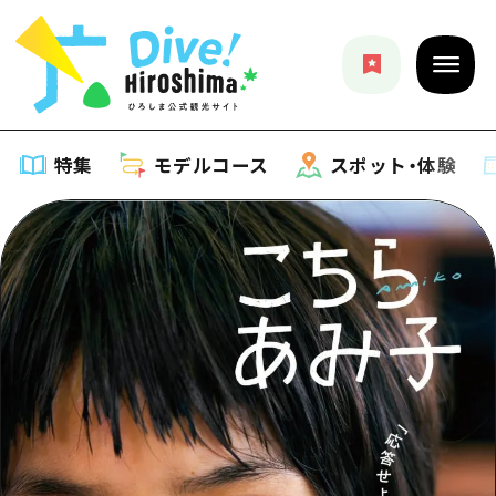
特集
モデルコース
スポット・体験
特集
特集一覧
モデルコース
おすすめ
モデルコース一覧
スポット・体験
アート
Dive! Hiroshima 公式ガイド
スポット・体験一覧
イベント・祭り
イベント
広島もしもトラベル
広島市周辺
グルメ・酒