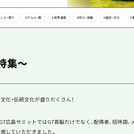
島
ント・祭り
#
グルメ・酒
#
世界遺産
#
学び・体験
#
歴史・文化
#
特集～
文化・伝統文化が盛りだくさん！
たG7広島サミットではG7首脳だけでなく、配偶者、招待国
感していただきました。