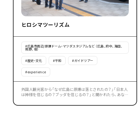
ヒロシマツーリズム
#
広島市周辺/原爆ドーム・マツダスタジアムなど （広島、府中、海田、
熊野、坂）
#
歴史・文化
#
平和
#
ガイドツアー
#
experience
外国人観光客から「なぜ広島に原爆は落とされたの？」「日本人
は神様を信じるの？ブッダを信じるの？」と聞かれたら、あなた
は英語で答えられますか？広島を代表する2つの世界遺産を訪
れながら、国際的視点から平和の大切さ、神社の歴史や日本人
の宗教観について英語で学び、自分の英語表現で話す力を習得
することを目指すツアーです。プロの通訳案内士のアドバイス
を受けながら課題に挑戦していきますので、これから留学をし
たい学生さん、広島の魅力を伝えるガイドを目指す方にもおす
すめです！