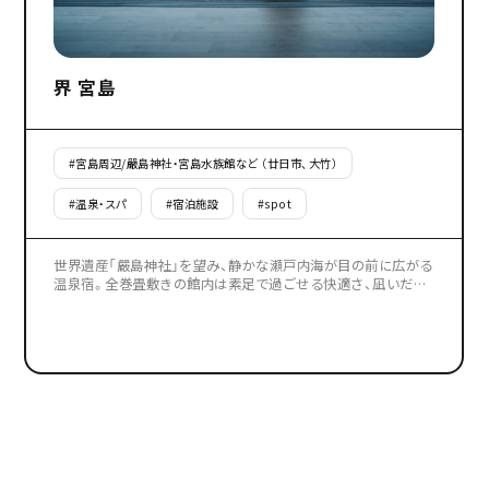
界 宮島
#
宮島周辺/嚴島神社・宮島水族館など （廿日市、大竹）
#
温泉・スパ
#
宿泊施設
#
spot
世界遺産「嚴島神社」を望み、静かな瀬戸内海が目の前に広がる
温泉宿。全巻畳敷きの館内は素足で過ごせる快適さ、凪いだ海
を眺めながら温泉に癒されます。