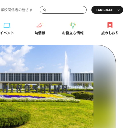
・学校関係者の皆さま
画でご紹介！
イベント
旬情報
お役立ち情報
旅のしおり
イベント
旬情報
お役立ち情報
旅のしおり
ド
島市周辺
ガイドブック
り
芸
広島県の魅力を動画でご紹介！
後
よくあるご質問
者向け情報一覧
2日
北
メディア掲載情報
3日
北
フォトダウンロード
島周辺
関連リンク
口県東部
媛県