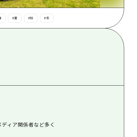
根県
春
#
夏
#
秋
#
冬
、メディア関係者など多く