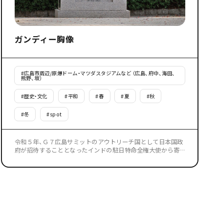
ガンディー胸像
#
広島市周辺/原爆ドーム・マツダスタジアムなど （広島、府中、海田、
熊野、坂）
#
歴史・文化
#
平和
#
春
#
夏
#
秋
#
冬
#
spot
令和５年、Ｇ７広島サミットのアウトリーチ国として日本国政
府が招待することとなったインドの駐日特命全権大使から寄
贈された、平和と非暴力の使徒として世界に知られているマハ
トマ・ガンディーの胸像。 「平和都市」として知られ、人類の回
復力と不屈の精神を示す顕著な例とも言える広島市に寄贈し
たいとの希望で設置が決定しました。