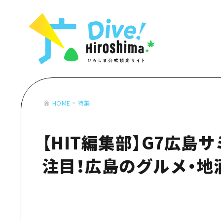
お役立ち情報一覧
特集一覧
モデルコース
アクセス
おすすめ
Dive! Hiro
二次交通まとめ
アート
広島もしもト
施設の混雑状況のお知らせ
イベント・祭り
あたらしい非
お得な周遊チケット
グルメ・酒
HOME
特集
特集一
手荷物預かり・配送サービス
おすす
【HIT編集部】G7広島
アート
イベン
注目！広島のグルメ・地
グルメ