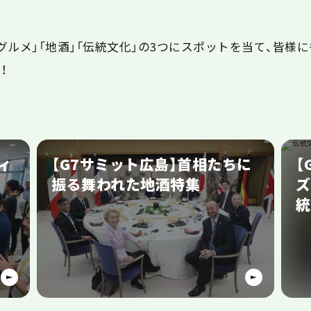
グルメ」「地酒」「伝統文化」の3つにスポットを当て、皆様
！
ィ
【G7サミット広島】首相たちに
【
島
振る舞われた地酒特集
ズ
統