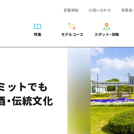
新着情報
お問い合わせ
事業者
一覧
サイクリング
広島おもてなしパス
スポット・体験一覧
学び・体験
広島市周辺
弾丸
広島市周辺
ガイドブック
shima 公式ガイド
ショッピング
HIROSHIMA FREE Wi-Fi
定番
安芸
日帰り
安芸
広島県の魅力を動
特集
モデルコース
スポット・体験
ラベル
スポーツ
観光案内所
歴史・文化
備後
半日
備後
よくあるご質問
特集
モデルコース
スポット・体験
日常
ナイトライフ
広島県を訪れる外国人旅行者向け情報一覧
癒し
備北
1泊2日
備北
メディア掲載情報
世界遺産
ボランティアガイド
自然
芸北
2泊3日
芸北
フォトダウンロー
覧
モデルコース一覧
お役立ち情報一覧
サイクリング
スポット・体験一覧
学び・体験
広島市周辺
広島おもてなしパス
弾丸
広
ユニバーサルツーリズム
宮島周辺
宮島周辺
関連リンク
め
Dive! Hiroshima 公式ガイド
アクセス
ショッピング
定番
安芸
HIROSHIMA FREE Wi-Fi
日帰
安
山口県東部
山口県東部
サミットでも
広島もしもトラベル
二次交通まとめ
スポーツ
歴史・文化
備後
観光案内所
半日
備
愛媛県
ト・祭り
あたらしい非日常
施設の混雑状況のお知らせ
ナイトライフ
癒し
備北
広島県を訪れる外国人旅行
1泊
備
島根県
酒・伝統文化
・酒
お得な周遊チケット
世界遺産
自然
芸北
ボランティアガイド
2泊
芸
手荷物預かり・配送サービス
宮島周辺
ユニバーサルツーリズム
宮
山口県東部
山
愛