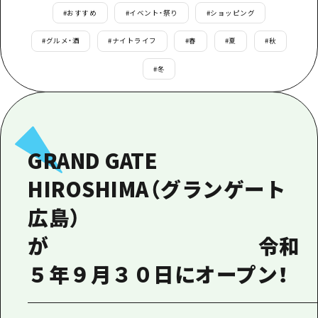
あたらしい非日常
旬情報
#
おすすめ
#
イベント・祭り
#
ショッピング
安芸
サイクリング
広島市周辺
#
グルメ・酒
#
ナイトライフ
#
春
#
夏
#
秋
お役立ち情報
備後
ショッピング
安芸
#
冬
備北
スポーツ
お役立ち情報一覧
HOME
備後
芸北
ナイトライフ
アクセス
備北
宮島周辺
世界遺産
二次交通まとめ
新着情報
芸北
GRAND GATE
山口県東部
学び・体験
施設の混雑状況のお知らせ
宮島周辺
お問い合わせ
HIROSHIMA（グランゲート
愛媛県
定番
お得な周遊チケット
山口県東部
事業者・学校関係者の皆さま
広島）
島根県
歴史・文化
手荷物預かり・配送サービス
弾丸
が 令和
癒し
広島おもてなしパス
日帰り
５年９月３０日にオープン！
自然
HIROSHIMA FREE Wi-Fi
半日
観光案内所