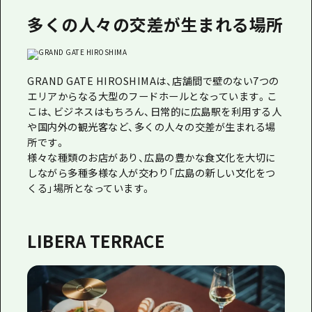
1泊2日
多くの人々の交差が生まれる場所
広島県を訪れる外国人旅行者向け情報一
2泊3日
ボランティアガイド
ユニバーサルツーリズム
GRAND GATE HIROSHIMAは、店舗間で壁のない7つの
エリアからなる大型のフードホールとなっています。こ
ガイドブック
こは、ビジネスはもちろん、日常的に広島駅を利用する人
や国内外の観光客など、多くの人々の交差が生まれる場
広島県の魅力を動画でご紹介！
所です。
様々な種類のお店があり、広島の豊かな食文化を大切に
よくあるご質問
しながら多種多様な人が交わり「広島の新しい文化をつ
くる」場所となっています。
メディア掲載情報
フォトダウンロード
LIBERA TERRACE
関連リンク