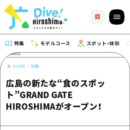
特集
モデルコース
スポット・体験
特集
HOME
特集
広島の新たな“食のスポッ
特集一覧
モデルコース
ト”GRAND GATE
おすすめ
モデルコース一覧
スポット・体験
HIROSHIMAがオープン！
アート
Dive! Hiroshima 公式ガイド
スポット・体験一覧
イベント・祭り
イベント
広島もしもトラベル
広島市周辺
グルメ・酒