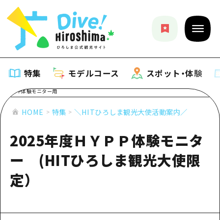
特集
モデルコース
スポット・体験
特集
HOME
特集
＼HITひろしま観光大使活動案内／
2025年度ＨＹＰＰ体験モニタ
特集一覧
モデルコース
ー (HITひろしま観光大使限
おすすめ
モデルコース一覧
スポット・体験
定）
アート
Dive! Hiroshima 公式ガイド
スポット・体験一覧
イベント・祭り
イベント
広島もしもトラベル
広島市周辺
グルメ・酒