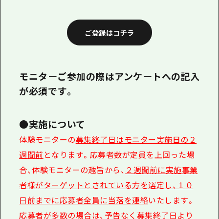
1泊2日
広島県を訪れる外国人旅行者向け情報一
2泊3日
ご登録はコチラ
ボランティアガイド
ユニバーサルツーリズム
ガイドブック
モニターご参加の際はアンケートへの記入
が必須です。
広島県の魅力を動画でご紹介！
よくあるご質問
●実施について
メディア掲載情報
体験モニターの
募集終了日はモニター実施日の２
フォトダウンロード
週間前
となります。応募者数が定員を上回った場
合、体験モニターの趣旨から、
２週間前に実施事業
関連リンク
者様がターゲットとされている方を選定し、１０
日前までに応募者全員に当落を連絡
いたします。
応募者が多数の場合は、予告なく募集終了日より