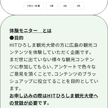
あたらしい非日常
旬情報
安芸
#
学び・体験
#
夏
#
秋
#
冬
サイクリング
広島市周辺
お役立ち情報
備後
ショッピング
安芸
備北
スポーツ
お役立ち情報一覧
体験モニター とは
HOME
備後
芸北
ナイトライフ
●目的
アクセス
備北
HITひろしま観光大使の方に広島の観光コ
宮島周辺
世界遺産
二次交通まとめ
新着情報
芸北
ンテンツを体験していただく企画です。
山口県東部
学び・体験
施設の混雑状況のお知らせ
まだ世に出ていない様々な観光コンテン
宮島周辺
お問い合わせ
愛媛県
ツに参加してもらい、アンケートで色々な
定番
お得な周遊チケット
山口県東部
事業者・学校関係者の皆さま
ご意見を頂くことで、コンテンツのブラッ
島根県
歴史・文化
手荷物預かり・配送サービス
弾丸
シュアップに役立てることを目的としてい
癒し
広島おもてなしパス
ます。
日帰り
お申し込みの際はHITひろしま観光大使へ
自然
HIROSHIMA FREE Wi-Fi
半日
の登録が必要
です。
観光案内所