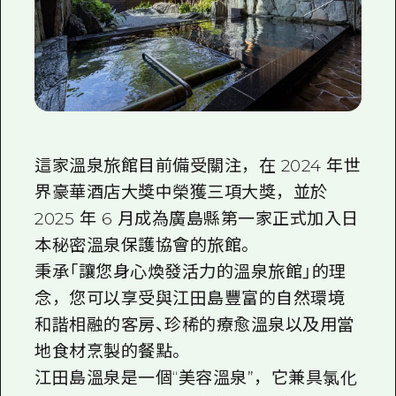
這家溫泉旅館目前備受關注，在 2024 年世
界豪華酒店大獎中榮獲三項大獎，並於
2025 年 6 月成為廣島縣第一家正式加入日
本秘密溫泉保護協會的旅館。
秉承「讓您身心煥發活力的溫泉旅館」的理
念，您可以享受與江田島豐富的自然環境
和諧相融的客房、珍稀的療愈溫泉以及用當
地食材烹製的餐點。
江田島溫泉是一個“美容溫泉”，它兼具氯化