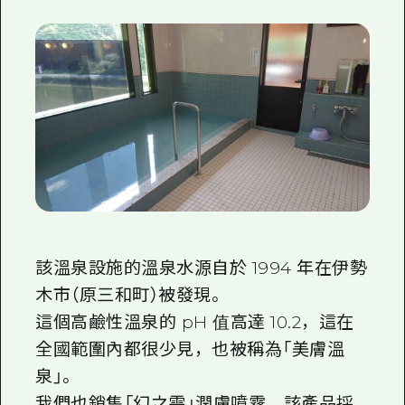
該溫泉設施的溫泉水源自於 1994 年在伊勢
木市（原三和町）被發現。
這個高鹼性溫泉的 pH 值高達 10.2，這在
全國範圍內都很少見，也被稱為「美膚溫
泉」。
我們也銷售「幻之雫」潤膚噴霧，該產品採