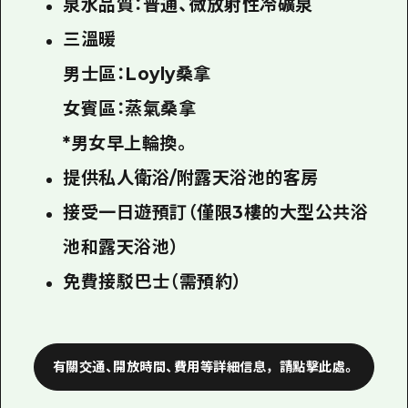
泉水品質：普通、微放射性冷礦泉
三溫暖
男士區：Loyly桑拿
女賓區：蒸氣桑拿
*男女早上輪換。
提供私人衛浴/
附露天浴池的客房
接受一日遊預訂（僅限3樓的大型公共浴
池和露天浴池）
免費接駁巴士（需預約）
有關交通、開放時間、費用等詳細信息，請點擊此處。