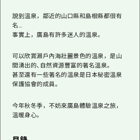
2晚3天
志願者指南
說到溫泉，鄰近的山口縣和島根縣都很有
廣島視頻
名…
事實上，廣島有許多迷人的溫泉。
常見問題
照片下載
可以欣賞瀨戶內海壯麗景色的溫泉，是山
災難發生期間的交通資訊
間湧出的、自然資源豐富的著名溫泉。
廣島縣觀光宣傳冊
甚至還有一些著名的溫泉是日本秘密溫泉
保護協會的成員。
今年秋冬季，不妨來廣島體驗溫泉之旅，
溫暖身心。
目錄