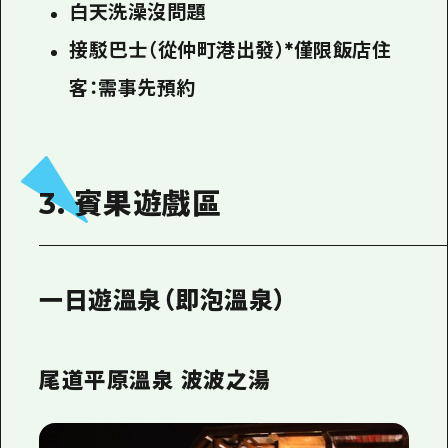
白天洗澡沒問題
接駁巴士（從仲町港出發）*僅限飯店住
客：需事先預約
3. 賓果遊戲區
一日遊溫泉（即泡溫泉）
尾道平原溫泉 波波之湯