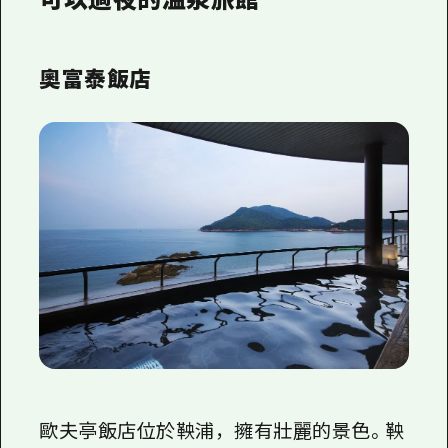
奧富泰飯店
歐夫亭飯店位於鞅浦，擁有壯麗的景色。鞅