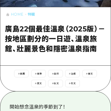
即時訊息
廣島市內
安芸
騎自行車
安芸
HOME
特輯
答對了
有用的信息
購物
答對了
美北
廣島22個最佳溫泉（2025版）－
運動
列表
HOME
美北
藝北
按地區劃分的一日遊、溫泉旅
夜晚生活
存取
藝北
宮島周邊
館、壯麗景色和隱密溫泉指南
世界遺產
輔助流量摘要
新聞
宮島周邊
東山口
學習·體驗
設施擁堵
東山口
愛媛
標準
超值遊覽門票
短途旅行
#
推薦
#
標準
#
自然
#
治癒
#
春天
島根
歷史·文化
行李寄存及運送服務
半天
#
夏天
#
秋天
#
冬天
治癒
廣島好客通行證
一日遊
自然
廣島免費 Wi-Fi
1晚2天
開始想念溫泉的季節到了！
面向外國遊客的街角旅遊信息中心