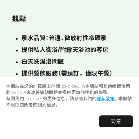
從露天浴池可以欣賞到瀨戶內海的壯麗景
色，還可以眺望仙水島，據說仙水島「美得
連隱士都會醉」。
這裡還有帶私人浴室和露天浴池的客房，
因此適合各種類型的客人，從帶孩子的家
庭到情侶和獨自旅行者。
*我們還與姐妹酒店大富亭酒店合作，提
供“溫泉旅遊服務”，步行 5 分鐘即可到達。
本網站在您的計算機上存儲 cookie。 n本網站和其他媒體使用
觀點
此cookie來改善網站體驗並提供更加個性化的服務。
有關我們 cookie 的更多信息，請參閱我們的
隱私政策
。本網站
不跟踪訪問者的個人信息。
泉水品質：普通、微放射性冷礦泉
同意
提供私人衛浴/附露天浴池的客房
白天洗澡沒問題