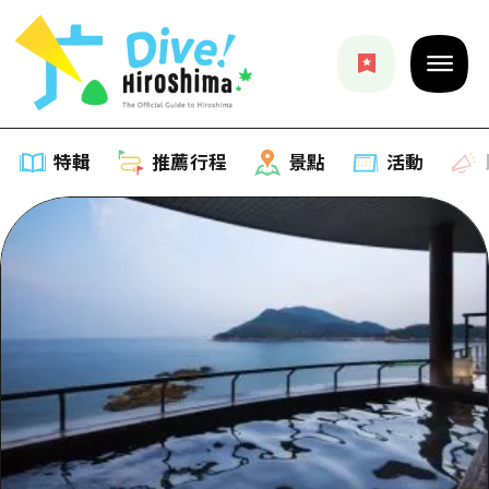
特輯
推薦行程
景點
活動
特輯
列表
推薦行程
推薦
列表
景點
藝術
Dive! Hiroshima 官方向導
列表
活動·廟會
活動
廣島隨意旅行
廣島市內
美食·酒水