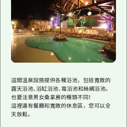
這間溫泉設施提供各種浴池，包括寬敞的
露天浴池、浴缸浴池、電浴池和絲綢浴池。
也要注意男女桑拿房的種類不同！
這裡還有餐廳和寬敞的休息區，您可以全
天放鬆。