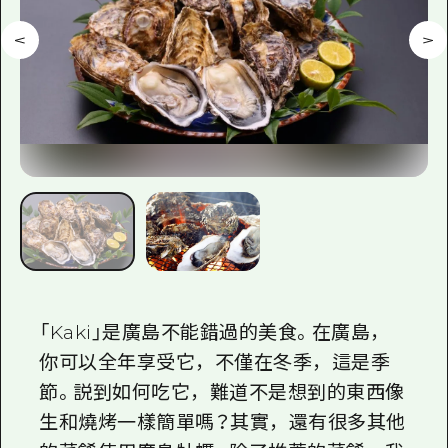
2晚3天
志願者指南
廣島視頻
常見問題
照片下載
災難發生期間的交通資訊
廣島縣觀光宣傳冊
「Kaki」是廣島不能錯過的美食。在廣島，
你可以全年享受它，不僅在冬季，這是季
節。説到如何吃它，難道不是想到的東西像
生和燒烤一樣簡單嗎？其實，還有很多其他