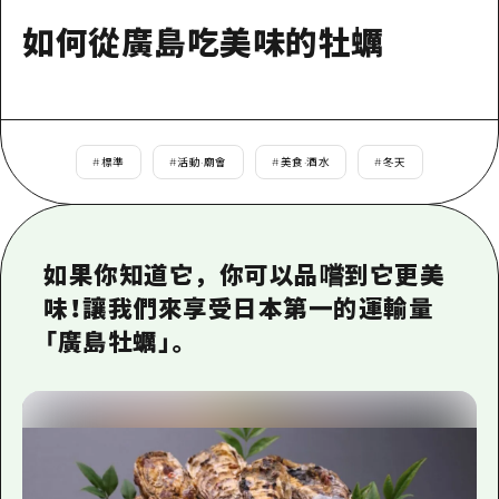
即時訊息
廣島市內
安芸
如何從廣島吃美味的牡蠣
騎自行車
安芸
答對了
有用的信息
購物
答對了
美北
運動
列表
HOME
美北
藝北
#
標準
#
活動·廟會
#
美食·酒水
#
冬天
夜晚生活
存取
藝北
宮島周邊
世界遺產
輔助流量摘要
新聞
宮島周邊
東山口
學習·體驗
設施擁堵
如果你知道它，你可以品嚐到它更美
東山口
愛媛
味！讓我們來享受日本第一的運輸量
標準
超值遊覽門票
短途旅行
「廣島牡蠣」。
島根
歷史·文化
行李寄存及運送服務
半天
治癒
廣島好客通行證
一日遊
自然
廣島免費 Wi-Fi
1晚2天
面向外國遊客的街角旅遊信息中心