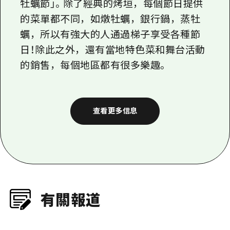
一些強壯的人在節日享受梯子
當地人也期待着每年的「牡蠣節」。這是一個
受歡迎的活動，有許多遊客在這個季節訪
問廣島。在廣島、大竹、廿日市、吳、江田島等
瀨户內海各地舉辦，首次在縣內舉辦「宮島
牡蠣節」。除了經典的烤垣，每個節日提供
的菜單都不同，如燉牡蠣，銀行鍋，蒸牡
蠣，所以有強大的人通過梯子享受各種節
日！除此之外，還有當地特色菜和舞台活動
的銷售，每個地區都有很多樂趣。
查看更多信息