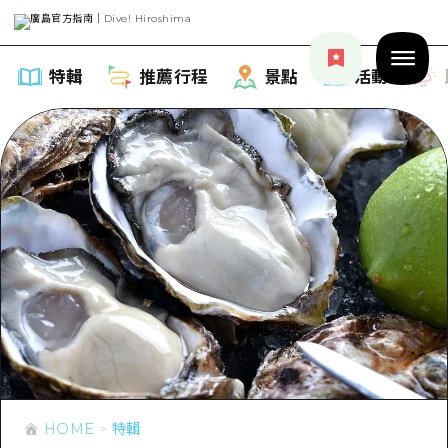
特輯
推薦行程
景點
活動
特輯
列表
推薦行程
推薦
列表
景點
藝術
Dive! Hiroshima 官方向導
列表
活動·廟會
活動
廣島隨意旅行
HOME
特輯
廣島市內
美食·酒水