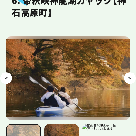
6. 帝釈峡神龍湖カヤック【神
石高原町】