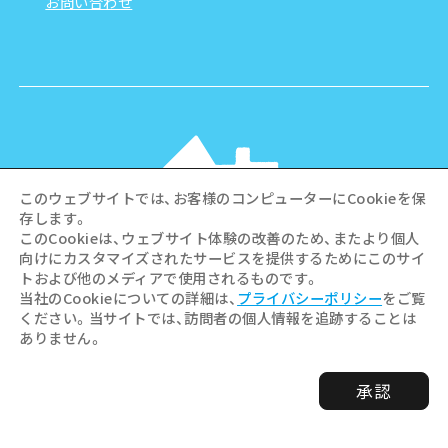
お問い合わせ
このウェブサイトでは、お客様のコンピューターにCookieを保
存します。
このCookieは、ウェブサイト体験の改善のため、またより個人
向けにカスタマイズされたサービスを提供するためにこのサイ
トおよび他のメディアで使用されるものです。
当社のCookieについての詳細は、
プライバシーポリシー
をご覧
©Hiroshima Tourism Association /
ください。当サイトでは、訪問者の個人情報を追跡することは
Hiroshima Prefecture / Hiroshima City .
All rights reserved
ありません。
承認