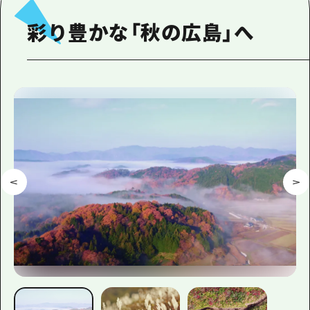
1泊2日
広島県を訪れる外国人旅行者向け情報一
彩り豊かな「秋の広島」へ
2泊3日
ボランティアガイド
ユニバーサルツーリズム
ガイドブック
広島県の魅力を動画でご紹介！
よくあるご質問
メディア掲載情報
フォトダウンロード
関連リンク