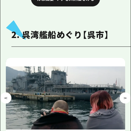
2. 呉湾艦船めぐり【呉市】