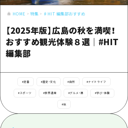
あたらしい非日常
旬情報
安芸
サイクリング
HOME
特集
♯HIT 編集部おすすめ
広島市周辺
お役立ち情報
備後
ショッピング
安芸
【2025年版】広島の秋を満喫！
備北
スポーツ
お役立ち情報一覧
HOME
備後
おすすめ観光体験８選｜#HIT
芸北
ナイトライフ
アクセス
備北
編集部
宮島周辺
世界遺産
二次交通まとめ
新着情報
芸北
山口県東部
学び・体験
施設の混雑状況のお知らせ
宮島周辺
お問い合わせ
愛媛県
定番
お得な周遊チケット
山口県東部
#
定番
#
歴史・文化
#
自然
#
ナイトライフ
事業者・学校関係者の皆さま
島根県
歴史・文化
手荷物預かり・配送サービス
#
スポーツ
#
世界遺産
#
グルメ・酒
#
学び・体験
弾丸
癒し
広島おもてなしパス
#
秋
日帰り
自然
HIROSHIMA FREE Wi-Fi
半日
観光案内所