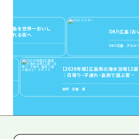
島を世界一おいし
OK!!広島（おいしい
れる街へ
OK!!広島 グルメ・酒
【2026年版】広島県の海水浴場12選
｜日帰り・子連れ・島旅で選ぶ夏の
ビーチガイド
自然 定番 夏