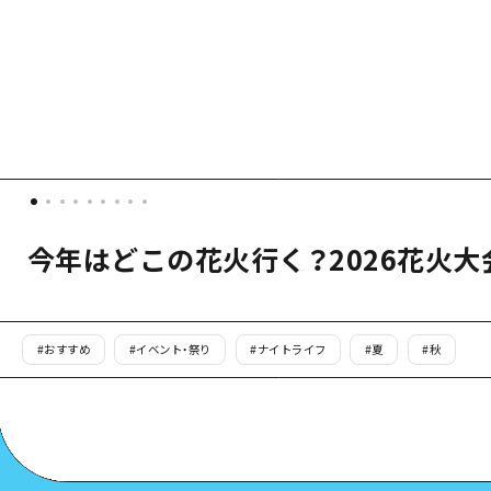
愛媛県
島根県
今年はどこの花火行く？2026花火
#
おすすめ
#
イベント・祭り
#
ナイトライフ
#
夏
#
秋