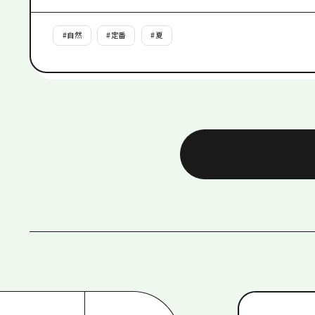
#
自然
#
定番
#
夏