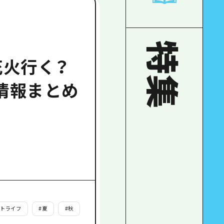
特集
花火行く？
会情報まとめ
イトライフ
#
夏
#
秋