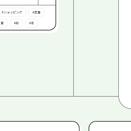
#
ショッピング
#
定番
#
夏
#
秋
#
冬