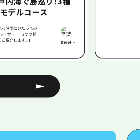
戸内海で島巡り！3種
モデルコース
れる時間にひたってみ
ルーザー……3つの移
をご紹介します。1人
Dive!
なリフレッシュツアー
Hiroshima公式
ガイド