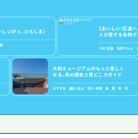
【おいしい！広島へようこ
けぇ、ひろしま）
人が愛する名物グルメ
OK!!広島 名物グルメ グルメ・
大和ミュージアムがもっと楽しく
なる、呉の歴史と見どころガイド
おすすめ 歴史・文化 学び・体験 春 夏 秋 冬