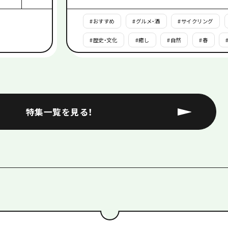
#
おすすめ
#
グルメ・酒
#
サイクリング
#
歴史・文化
#
癒し
#
自然
#
春
特集一覧を見る！