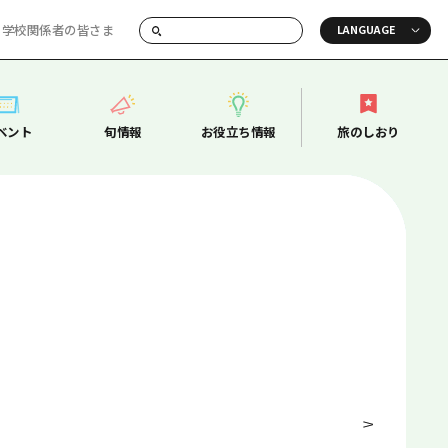
・学校関係者の皆さま
画でご紹介！
ベント
旬情報
お役立ち情報
旅のしおり
ベント
旬情報
お役立ち情報
旅のしおり
ド
周辺
ガイドブック
広島県の魅力を動画でご紹介！
よくあるご質問
向け情報一覧
メディア掲載情報
フォトダウンロード
辺
関連リンク
東部