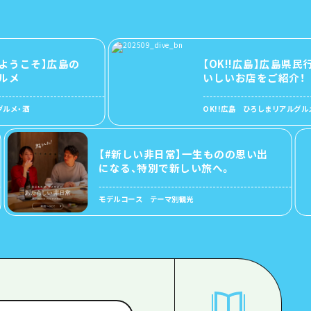
そ】広島の
【OK!!広島】広島県民行きつ
いしいお店をご紹介！
酒
OK!!広島 ひろしまリアルグルメガイド2
【#新しい非日常】一生ものの思い出
になる、特別で新しい旅へ。
モデルコース テーマ別観光