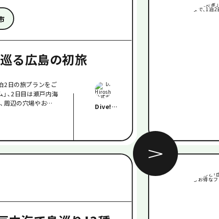
市
巡る広島の初旅
泊2日の旅プランをご
ム」、2日目は瀬戸内海
に、周辺の穴場やおし
Dive!
れば、あなたも広島に
Hiroshima公式
ガイド