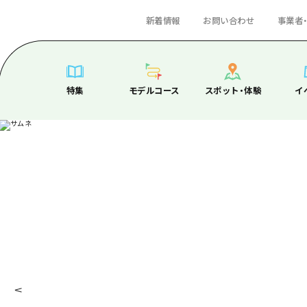
新着情報
お問い合わせ
事業者
一覧
サイクリング
広島おもてなしパス
スポット・体験一覧
学び・体験
広島市周辺
弾丸
広島市周辺
ガイドブック
shima 公式ガイド
ショッピング
HIROSHIMA FREE Wi-Fi
定番
安芸
日帰り
安芸
広島県の魅力を動
ラベル
スポーツ
観光案内所
歴史・文化
備後
半日
備後
よくあるご質問
特集
モデルコース
スポット・体験
イ
特集
モデルコース
スポット・体験
イ
日常
ナイトライフ
広島県を訪れる外国人旅行者向け情報一覧
癒し
備北
1泊2日
備北
メディア掲載情報
世界遺産
ボランティアガイド
自然
芸北
2泊3日
芸北
フォトダウンロー
ユニバーサルツーリズム
宮島周辺
宮島周辺
関連リンク
モデルコース一覧
お役立ち情報一覧
サイクリング
スポット・体験一覧
学び・体験
広島市周辺
広島おもてなしパス
弾丸
広島市
山口県東部
山口県東部
Dive! Hiroshima 公式ガイド
アクセス
ショッピング
定番
安芸
HIROSHIMA FREE Wi-Fi
日帰り
安芸
愛媛県
広島もしもトラベル
二次交通まとめ
スポーツ
歴史・文化
備後
観光案内所
半日
備後
島根県
・祭り
あたらしい非日常
施設の混雑状況のお知らせ
ナイトライフ
癒し
備北
広島県を訪れる外国人旅行者
1泊2日
備北
お得な周遊チケット
世界遺産
自然
芸北
ボランティアガイド
2泊3日
芸北
手荷物預かり・配送サービス
宮島周辺
ユニバーサルツーリズム
宮島周
山口県東部
山口県