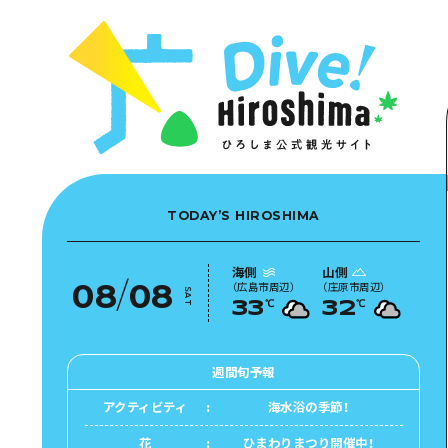
お役立ち情報一覧
特集一覧
モデルコース
アクセス
おすすめ
Dive! Hiro
二次交通まとめ
アート
広島もしもト
施設の混雑状況のお知らせ
イベント・祭り
あたらしい非
お得な周遊チケット
グルメ・酒
手荷物預かり・配送サービス
TODAY’S HIROSHIMA
特集一覧
おすすめ
海側
山側
08
/
08
（
広島市周辺
）
（
庄原市周辺
）
アート
SAT
℃
℃
33
32
イベント
グルメ・酒
週間旬予報
アクティビティ
海水浴の季節！
花
ひまわりまつり開催中！