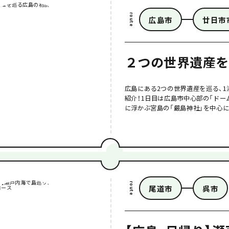
route
広島市
廿日市
２つの世界遺産を
広島にある2つの世界遺産を巡る、1
紹介！1日目は広島市中心部の「ドー
に浮かぶ宮島の「嚴島神社」を中心
ゃれスポットも巡ります。これを見
行きたくなること間違いなし！
route
尾道市
呉市