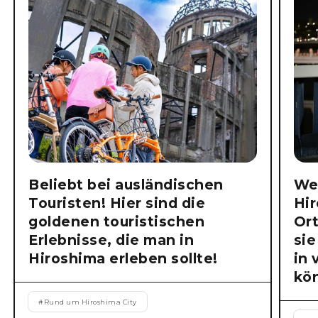
Beliebt bei ausländischen
Wen
Touristen! Hier sind die
Hir
goldenen touristischen
Or
Erlebnisse, die man in
si
Hiroshima erleben sollte!
in 
kön
#
Rund um Hiroshima City