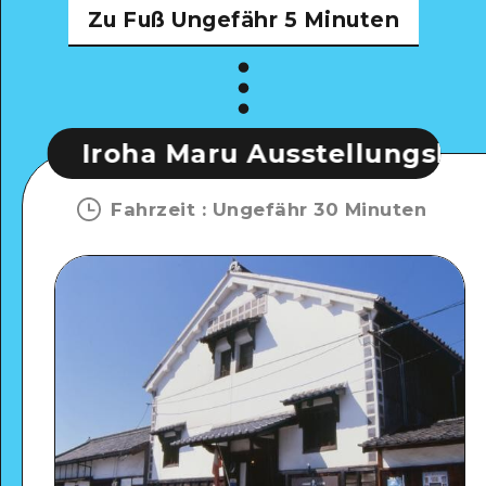
Zu Fuß
Ungefähr 5 Minuten
a Maru Ausstellungshalle
Ir
Fahrzeit
:
Ungefähr 30 Minuten