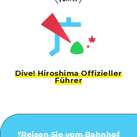
Dive! Hiroshima Offizieller
Führer
“
Reisen Sie vom Bahnhof